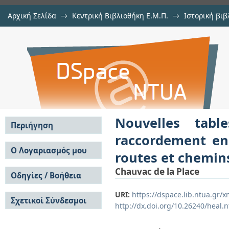
Αρχική Σελίδα
→
Κεντρική Βιβλιοθήκη Ε.Μ.Π.
→
Ιστορική βιβ
Nouvelles tables pour le tracé des
Εμφάνιση Τεκμηρίου
Αποθετήριο DSpace/Manakin
chemins de fer, canaux, routes et 
Nouvelles tab
Περιήγηση
raccordement en 
Σε όλο το DSpace
Ο Λογαριασμός μου
routes et chemin
Κοινότητες & Συλλογές
Σύνδεση
Chauvac de la Place
Ανά Ημερομηνία
Οδηγίες / Βοήθεια
Εγγραφή
Έκδοσης
Οδηγίες Υποβολής
Συγγραφείς
URI:
https://dspace.lib.ntua.gr
Σχετικοί Σύνδεσμοι
Οδηγίες Χρήσης ΙΑ
Τίτλοι
http://dx.doi.org/10.26240/heal.
Συχνές Ερωτήσεις
Θέματα
Οδηγίες Υποβολής -
Αυτή η Συλλογή