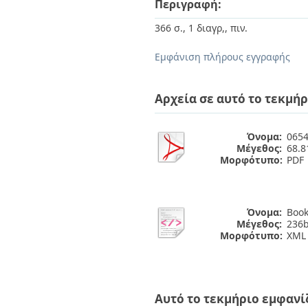
Περιγραφή:
Διπλωματικές Εργασίες
Πολιτικές Πρόσβασης
Ανά Ημερομηνία
366 σ., 1 διαγρ,, πιν.
Έκδοσης
Συγγραφείς
Εμφάνιση πλήρους εγγραφής
Τίτλοι
Θέματα
Αρχεία σε αυτό το τεκμήρ
Όνομα:
0654
Μέγεθος:
68.
Μορφότυπο:
PDF
Όνομα:
Book
Μέγεθος:
236b
Μορφότυπο:
XML
Αυτό το τεκμήριο εμφανί