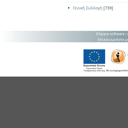
Γενική Συλλογή
[739]
DSpace software
c
Επικοινωνήστε μ