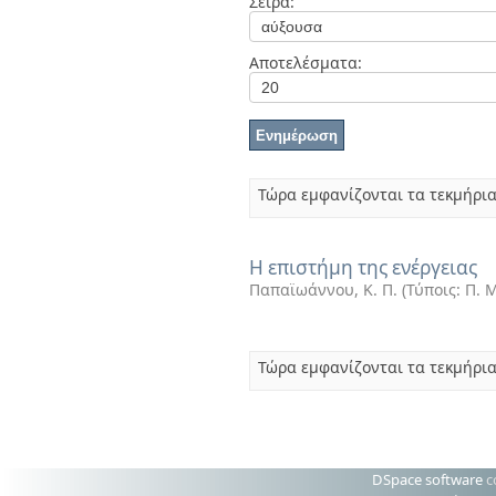
Σειρά:
Διπλωματικές Εργασίες
Πολιτικές Πρόσβασης
Ανά Ημερομηνία
Έκδοσης
Αποτελέσματα:
Συγγραφείς
Τίτλοι
Θέματα
Τώρα εμφανίζονται τα τεκμήρια
Η επιστήμη της ενέργειας
Παπαϊωάννου, Κ. Π.
(
Τύποις: Π.
Τώρα εμφανίζονται τα τεκμήρια
DSpace software
c