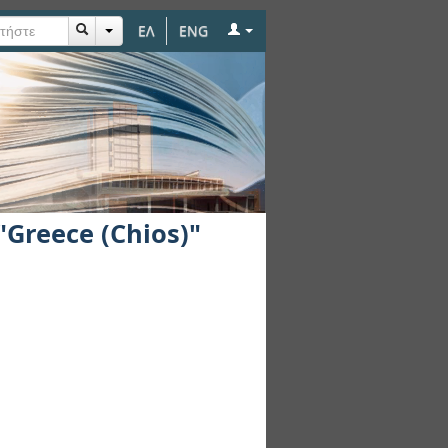
ΕΛ
ENG
Greece (Chios)"