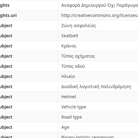
ights
Αναφορά Δημιουργού-Όχι Παράγωγα 
ights.uri
http://creativecommons.org/licenses
ubject
Ζώνη ασφαλείας
ubject
Seatbelt
ubject
Κράνος
ubject
Τύπος οχήματος
ubject
Τύπος οδού
ubject
Ηλικία
ubject
Δυαδική λογιστική παλινδρόμηση
ubject
Helmet
ubject
Vehicle type
ubject
Road type
ubject
Age
ubject
Binary logistic regression