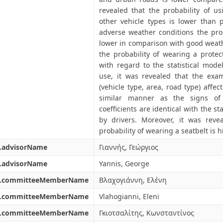
revealed that the probability of u
other vehicle types is lower than 
adverse weather conditions the prob
lower in comparison with good weat
the probability of wearing a protect
with regard to the statistical mode
use, it was revealed that the exa
(vehicle type, area, road type) affe
similar manner as the signs of th
coefficients are identical with the st
by drivers. Moreover, it was rev
probability of wearing a seatbelt is
l.advisorName
Γιαννής, Γεώργιος
l.advisorName
Yannis, George
l.committeeMemberName
Βλαχογιάννη, Ελένη
l.committeeMemberName
Vlahogianni, Eleni
l.committeeMemberName
Γκιοτσαλίτης, Κωνσταντίνος