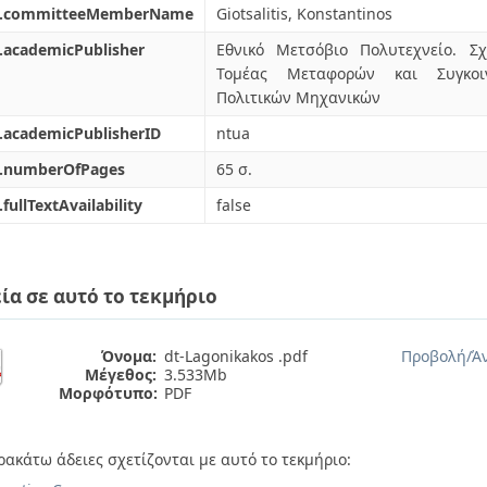
l.committeeMemberName
Giotsalitis, Konstantinos
.academicPublisher
Εθνικό Μετσόβιο Πολυτεχνείο. Σ
Τομέας Μεταφορών και Συγκοι
Πολιτικών Μηχανικών
.academicPublisherID
ntua
l.numberOfPages
65 σ.
.fullTextAvailability
false
ία σε αυτό το τεκμήριο
Όνομα:
dt-Lagonikakos .pdf
Προβολή/
Ά
Μέγεθος:
3.533Mb
Μορφότυπο:
PDF
ρακάτω άδειες σχετίζονται με αυτό το τεκμήριο: