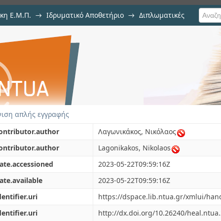
κη Ε.Μ.Π.
→
Ιδρυματικό Αποθετήριο
→
Διπλωματικές
στικών χρήσης ζώνης ασφάλεια
ιση απλής εγγραφής
ontributor.author
Λαγωνικάκος, Νικόλαος
ontributor.author
Lagonikakos, Nikolaos
ate.accessioned
2023-05-22T09:59:16Z
ate.available
2023-05-22T09:59:16Z
dentifier.uri
https://dspace.lib.ntua.gr/xmlui/ha
dentifier.uri
http://dx.doi.org/10.26240/heal.ntua