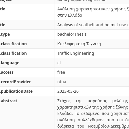
tle
Ανάλυση χαρακτηριστικών χρήσης ζ
στην Ελλάδα
tle
Analysis of seatbelt and helmet use c
.type
bachelorThesis
.classification
Κυκλοφοριακή Τεχνική
.classification
Traffic Engineering
.language
el
.access
free
.recordProvider
ntua
.publicationDate
2023-03-20
.abstract
Στόχος της παρούσας μελέτη
χαρακτηριστικών της χρήσης ζώνης
Ελλάδα. Τα δεδομένα που χρησιμοπ
ανάλυση συλλέχθηκαν από επιτόπ
διάρκεια του Νοεμβρίου-Δεκεμβρ