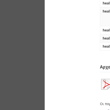
hea
heal
heal
hea
heal
Αρχε
Οι πα