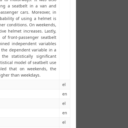
sing a seatbelt in a van and
passenger cars. Moreover, in
ability of using a helmet is
her conditions. On weekends,
ive helmet increases. Lastly,
l of front-passenger seatbelt
mined independent variables
ct the dependent variable in a
e statistically significant
atistical model of seatbelt use
ealed that on weekends, the
 higher than weekdays.
el
en
el
en
el