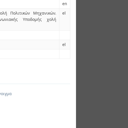
en
χολή Πολιτικών Μηχανικών.
el
νωνιακής Υποδομής χολή
el
νοιγμα