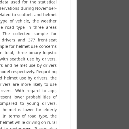
data used for the statistical
observations during November-
lated to seatbelt and helmet
type of vehicle, the weather
he road type in three areas
). The collected sample for
 drivers and 377 front-seat
mple for helmet use concerns
 total, three binary logistic
ith seatbelt use by drivers,
rs and helmet use by drivers
model respectively. Regarding
nd helmet use by drivers, the
ivers are more likely to use
rivers. With regard to age,
esent lower probabilities of
compared to young drivers.
a helmet is lower for elderly
 In terms of road type, the
 helmet while driving on rural
d to motorways. It was also