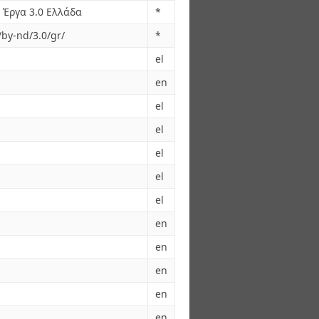
Έργα 3.0 Ελλάδα
*
/by-nd/3.0/gr/
*
el
en
el
el
el
el
el
en
en
en
en
en