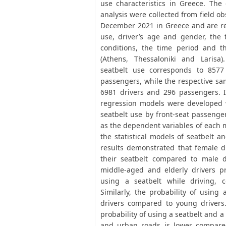
use characteristics in Greece. The 
analysis were collected from field 
December 2021 in Greece and are re
use, driver’s age and gender, the 
conditions, the time period and t
(Athens, Thessaloniki and Larisa
seatbelt use corresponds to 8577
passengers, while the respective sa
6981 drivers and 296 passengers. In
regression models were developed w
seatbelt use by front-seat passenge
as the dependent variables of each 
the statistical models of seatbelt a
results demonstrated that female dr
their seatbelt compared to male d
middle-aged and elderly drivers pr
using a seatbelt while driving, 
Similarly, the probability of using 
drivers compared to young drivers.
probability of using a seatbelt and a
and urban roads is lower compare