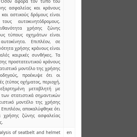
. Όσον αφορά τον τύπο του
νης ασφαλείας και κράνους
 και αστικούς δρόμους είναι
ους αυτοκινητόδρομους.
ιθανότητα χρήσης ζώνης
ους τύπους οχημάτων είναι
υτοκίνητα. Επιπλέον, σε
νότητα χρήσης κράνους είναι
αλές καιρικές συνθήκες. Τα
σης προστατευτικού κράνους
ατιστικό μοντέλο της χρήσης
δηγούς, προέκυψε ότι οι
ς (τύπος οχήματος, περιοχή,
εξαρτημένη μεταβλητή με
 των στατιστικά σημαντικών
τιστικό μοντέλο της χρήσης
 Επιπλέον, αποκαλύφθηκε ότι
α χρήσης ζώνης ασφαλείας
ς.
nalysis of seatbelt and helmet
en