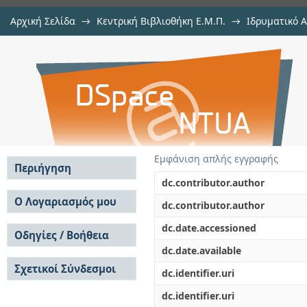
Αρχική Σελίδα
→
Κεντρική Βιβλιοθήκη Ε.Μ.Π.
→
Ιδρυματικό 
Ολοκληρωμένο περιβάλλον διασφά
Διατριβές
→
Εμφάνιση Τεκμηρίου
Αποθετήριο DSpace/Manakin
Εμφάνιση απλής εγγραφής
Περιήγηση
dc.contributor.author
Σε όλο το DSpace
Ο Λογαριασμός μου
dc.contributor.author
Κοινότητες & Συλλογές
Σύνδεση
dc.date.accessioned
Ανά Ημερομηνία
Οδηγίες / Βοήθεια
Εγγραφή
Έκδοσης
dc.date.available
Οδηγίες Υποβολής
Συγγραφείς
Σχετικοί Σύνδεσμοι
Οδηγίες Χρήσης ΙΑ
Τίτλοι
dc.identifier.uri
Συχνές Ερωτήσεις
Θέματα
dc.identifier.uri
Οδηγίες Υποβολής -
Αυτή η Συλλογή