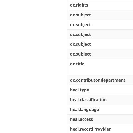
Διπλωματικές Εργασίες
dc.rights
Πολιτικές Πρόσβασης
Ανά Ημερομηνία
Έκδοσης
dc.subject
Συγγραφείς
dc.subject
Τίτλοι
Θέματα
dc.subject
dc.subject
dc.subject
dc.title
dc.contributor.department
heal.type
heal.classification
heal.language
heal.access
heal.recordProvider