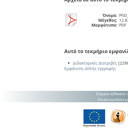
Όνομα:
PhD_
Μέγεθος:
12.
Μορφότυπο:
PDF
Αυτό το τεκμήριο εμφανί
Διδακτορικές Διατριβές
[229
Εμφάνιση απλής εγγραφής
DSpace software
c
Επικοινωνήστε μ