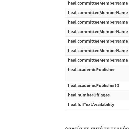
heal.committeeMemberName
heal.committeeMemberName
heal.committeeMemberName
heal.committeeMemberName
heal.committeeMemberName
heal.committeeMemberName
heal.committeeMemberName
heal.academicPublisher
heal.academicPublisherID
heal.numberOfPages
heal.fullTextAvailability
Αρχεία σε αυτό το τεκμήρ