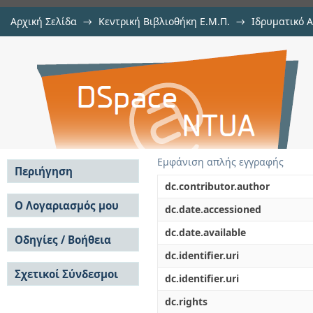
Αρχική Σελίδα
→
Κεντρική Βιβλιοθήκη Ε.Μ.Π.
→
Ιδρυματικό 
Άνθρωπος- Πόλη- Τεχνολογία, Δι
Διατριβές
→
Εμφάνιση Τεκμηρίου
Αποθετήριο DSpace/Manakin
εφαρμογών της οικονομίας κοινής
Εμφάνιση απλής εγγραφής
Περιήγηση
dc.contributor.author
Σε όλο το DSpace
Ο Λογαριασμός μου
dc.date.accessioned
Κοινότητες & Συλλογές
Σύνδεση
dc.date.available
Ανά Ημερομηνία
Οδηγίες / Βοήθεια
Εγγραφή
Έκδοσης
dc.identifier.uri
Οδηγίες Υποβολής
Συγγραφείς
Σχετικοί Σύνδεσμοι
Οδηγίες Χρήσης ΙΑ
Τίτλοι
dc.identifier.uri
Συχνές Ερωτήσεις
Θέματα
dc.rights
Οδηγίες Υποβολής -
Αυτή η Συλλογή