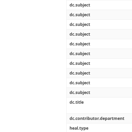
Διπλωματικές Εργασίες
dc.subject
Πολιτικές Πρόσβασης
Ανά Ημερομηνία
Έκδοσης
dc.subject
Συγγραφείς
dc.subject
Τίτλοι
Θέματα
dc.subject
dc.subject
dc.subject
dc.subject
dc.subject
dc.subject
dc.subject
dc.title
dc.contributor.department
heal.type