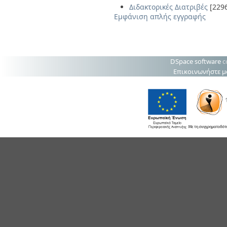
Διδακτορικές Διατριβές
[229
Εμφάνιση απλής εγγραφής
DSpace software
c
Επικοινωνήστε μ