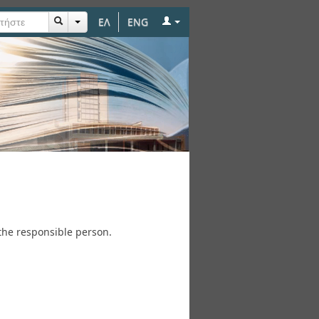
ΕΛ
ENG
the responsible person.