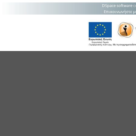
DSpace software
c
Επικοινωνήστε μ