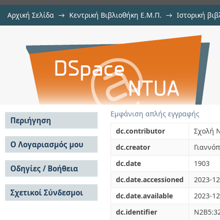
Αρχική Σελίδα
→
Κεντρική Βιβλιοθήκη Ε.Μ.Π.
→
Ιστορική βιβ
Εκρηκτικαί ύλαι
Εμφάνιση Τεκμηρίου
Αποθετήριο DSpace/Manakin
Εμφάνιση απλής εγγραφής
Περιήγηση
dc.contributor
Σχολή 
Σε όλο το DSpace
Ο Λογαριασμός μου
dc.creator
Γιαννόπ
Κοινότητες & Συλλογές
Σύνδεση
dc.date
1903
Ανά Ημερομηνία
Οδηγίες / Βοήθεια
Εγγραφή
Έκδοσης
dc.date.accessioned
2023-12
Οδηγίες Υποβολής
Συγγραφείς
Σχετικοί Σύνδεσμοι
Οδηγίες Χρήσης ΙΑ
Τίτλοι
dc.date.available
2023-12
Συχνές Ερωτήσεις
Θέματα
dc.identifier
Ν2Β5:3
Οδηγίες Υποβολής -
Αυτή η Συλλογή