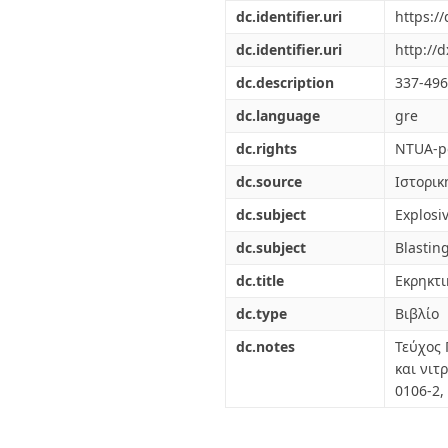
Διπλωματικές Εργασίες
dc.identifier.uri
https:/
Πολιτικές Πρόσβασης
Ανά Ημερομηνία
Έκδοσης
dc.identifier.uri
http://
Συγγραφείς
dc.description
337-496
Τίτλοι
Θέματα
dc.language
gre
dc.rights
NTUA-po
dc.source
Ιστορικ
dc.subject
Explosi
dc.subject
Blastin
dc.title
Εκρηκτι
dc.type
Βιβλίο
dc.notes
Τεύχος 
και νιτ
0106-2,