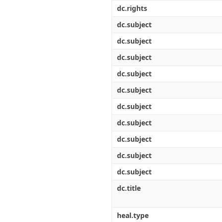
Διπλωματικές Εργασίες
dc.rights
Πολιτικές Πρόσβασης
Ανά Ημερομηνία
Έκδοσης
dc.subject
Συγγραφείς
dc.subject
Τίτλοι
Θέματα
dc.subject
dc.subject
dc.subject
dc.subject
dc.subject
dc.subject
dc.subject
dc.subject
dc.title
heal.type