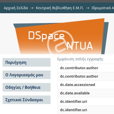
Αρχική Σελίδα
→
Κεντρική Βιβλιοθήκη Ε.Μ.Π.
→
Ιδρυματικό 
Επιπτώσεις των αυτόνομων 
Εργασίες
→
Εμφάνιση Τεκμηρίου
Αποθετήριο DSpace/Manakin
υπεραστικό περιβάλλον
Εμφάνιση απλής εγγραφής
Περιήγηση
dc.contributor.author
Σε όλο το DSpace
Ο Λογαριασμός μου
dc.contributor.author
Κοινότητες & Συλλογές
Σύνδεση
dc.date.accessioned
Ανά Ημερομηνία
Οδηγίες / Βοήθεια
Εγγραφή
Έκδοσης
dc.date.available
Οδηγίες Υποβολής
Συγγραφείς
Σχετικοί Σύνδεσμοι
Οδηγίες Χρήσης ΙΑ
Τίτλοι
dc.identifier.uri
Συχνές Ερωτήσεις
Θέματα
dc.identifier.uri
Οδηγίες Υποβολής -
Αυτή η Συλλογή