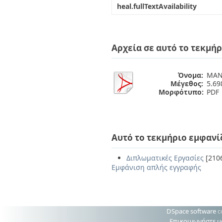
heal.fullTextAvailability
Αρχεία σε αυτό το τεκμήρ
Όνομα:
MAN
Μέγεθος:
5.6
Μορφότυπο:
PDF
Αυτό το τεκμήριο εμφανί
Διπλωματικές Εργασίες
[210
Εμφάνιση απλής εγγραφής
DSpace software
c
Επικοινωνήστε μ