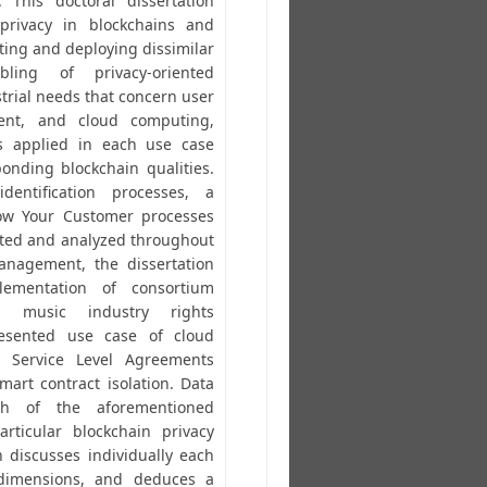
 This doctoral dissertation
 privacy in blockchains and
ting and deploying dissimilar
ing of privacy-oriented
rial needs that concern user
ment, and cloud computing,
s applied in each use case
ponding blockchain qualities.
dentification processes, a
now Your Customer processes
nted and analyzed throughout
anagement, the dissertation
lementation of consortium
n music industry rights
esented use case of cloud
 Service Level Agreements
art contract isolation. Data
ach of the aforementioned
articular blockchain privacy
on discusses individually each
dimensions, and deduces a