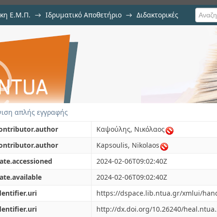
κη Ε.Μ.Π.
→
Ιδρυματικό Αποθετήριο
→
Διδακτορικές
igital Currencies: privacy-prient
res
ιση απλής εγγραφής
ontributor.author
Καψούλης, Νικόλαος
ontributor.author
Kapsoulis, Nikolaos
ate.accessioned
2024-02-06T09:02:40Z
ate.available
2024-02-06T09:02:40Z
dentifier.uri
https://dspace.lib.ntua.gr/xmlui/ha
dentifier.uri
http://dx.doi.org/10.26240/heal.ntua