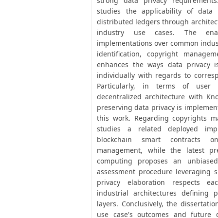
strong data privacy requirements.
studies the applicability of data
distributed ledgers through architec
industry use cases. The enabl
implementations over common indust
identification, copyright manage
enhances the ways data privacy i
individually with regards to corres
Particularly, in terms of user i
decentralized architecture with K
preserving data privacy is impleme
this work. Regarding copyrights m
studies a related deployed imp
blockchain smart contracts o
management, while the latest pr
computing proposes an unbiased
assessment procedure leveraging sm
privacy elaboration respects e
industrial architectures defining p
layers. Conclusively, the dissertati
use case's outcomes and future 