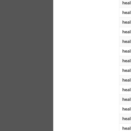
hea
hea
hea
hea
hea
hea
hea
hea
hea
hea
hea
hea
hea
hea