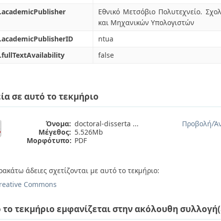
.academicPublisher
Εθνικό Μετσόβιο Πολυτεχνείο. Σχ
και Μηχανικών Υπολογιστών
.academicPublisherID
ntua
.fullTextAvailability
false
ία σε αυτό το τεκμήριο
Όνομα:
doctoral-disserta ...
Προβολή/
Ά
Μέγεθος:
5.526Mb
Μορφότυπο:
PDF
ρακάτω άδειες σχετίζονται με αυτό το τεκμήριο:
reative Commons
 το τεκμήριο εμφανίζεται στην ακόλουθη συλλογή(