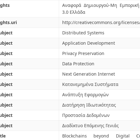
ights
Αναφορά Δημιουργού-Μη Εμπορική
3.0 Ελλάδα
ights.uri
http://creativecommons.org/licenses
ubject
Distributed Systems
ubject
Application Development
ubject
Privacy Preservation
ubject
Data Protection
ubject
Next Generation Internet
ubject
Κατανεμημένα Συστήματα
ubject
Ανάπτυξη Εφαρμογών
ubject
Διατήρηση Ιδιωτικότητας
ubject
Προστασία Δεδομένων
ubject
Διαδίκτυο Επόμενης Γενιάς
tle
Blockchains beyond Digital Cur