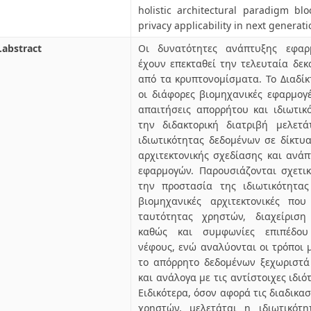
holistic architectural paradigm blo
privacy applicability in next generati
.abstract
Οι δυνατότητες ανάπτυξης εφαρ
έχουν επεκταθεί την τελευταία δε
από τα κρυπτονομίσματα. Το Διαδίκ
οι διάφορες βιομηχανικές εφαρμογ
απαιτήσεις απορρήτου και ιδιωτικ
την διδακτορική διατριβή μελετ
ιδιωτικότητας δεδομένων σε δίκτυ
αρχιτεκτονικής σχεδίασης και ανά
εφαρμογών. Παρουσιάζονται σχετι
την προστασία της ιδιωτικότητα
βιομηχανικές αρχιτεκτονικές πο
ταυτότητας χρηστών, διαχείριση
καθώς και συμφωνίες επιπέδου 
νέφους, ενώ αναλύονται οι τρόποι 
το απόρρητο δεδομένων ξεχωριστά
και ανάλογα με τις αντίστοιχες ιδιό
Ειδικότερα, όσον αφορά τις διαδικα
χρηστών, μελετάται η ιδιωτικότ