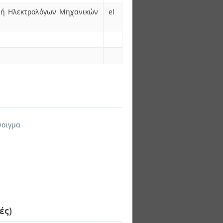
ολή Ηλεκτρολόγων Μηχανικών
el
νοιγμα
ές)