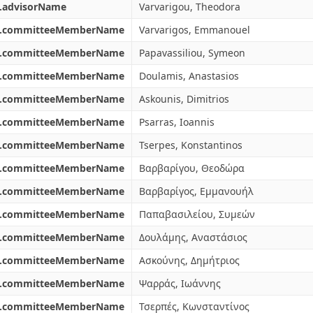
l.advisorName
Varvarigou, Theodora
l.committeeMemberName
Varvarigos, Emmanouel
l.committeeMemberName
Papavassiliou, Symeon
l.committeeMemberName
Doulamis, Anastasios
l.committeeMemberName
Askounis, Dimitrios
l.committeeMemberName
Psarras, Ioannis
l.committeeMemberName
Tserpes, Konstantinos
l.committeeMemberName
Βαρβαρίγου, Θεοδώρα
l.committeeMemberName
Βαρβαρίγος, Εμμανουήλ
l.committeeMemberName
Παπαβασιλείου, Συμεών
l.committeeMemberName
Δουλάμης, Αναστάσιος
l.committeeMemberName
Ασκούνης, Δημήτριος
l.committeeMemberName
Ψαρράς, Ιωάννης
l.committeeMemberName
Τσερπές, Κωνσταντίνος