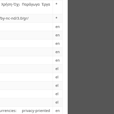
 Χρήση-Όχι Παράγωγα Έργα
*
/by-nc-nd/3.0/gr/
*
en
en
en
en
en
el
el
el
el
el
rencies: privacy-priented
en