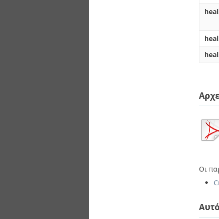
heal
heal
heal
Αρχε
Οι πα
C
Αυτό