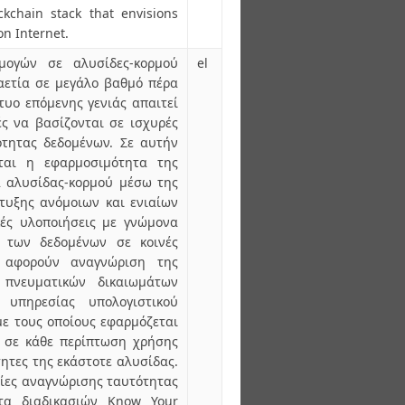
ckchain stack that envisions
on Internet.
μογών σε αλυσίδες-κορμού
el
καετία σε μεγάλο βαθμό πέρα
τυο επόμενης γενιάς απαιτεί
ές να βασίζονται σε ισχυρές
ότητας δεδομένων. Σε αυτήν
άται η εφαρμοσιμότητα της
α αλυσίδας-κορμού μέσω της
πτυξης ανόμοιων και ενιαίων
κές υλοποιήσεις με γνώμονα
ς των δεδομένων σε κοινές
υ αφορούν αναγνώριση της
 πνευματικών δικαιωμάτων
υπηρεσίας υπολογιστικού
με τους οποίους εφαρμόζεται
 σε κάθε περίπτωση χρήσης
τητες της εκάστοτε αλυσίδας.
σίες αναγνώρισης ταυτότητας
ητα διαδικασιών Know Your