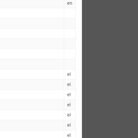
en
el
el
el
el
el
el
el