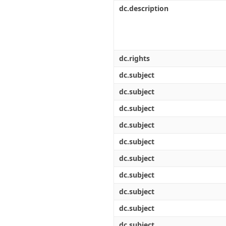
Διπλωματικές Εργασίες
dc.description
Πολιτικές Πρόσβασης
Ανά Ημερομηνία
Έκδοσης
Συγγραφείς
Τίτλοι
Θέματα
dc.rights
dc.subject
dc.subject
dc.subject
dc.subject
dc.subject
dc.subject
dc.subject
dc.subject
dc.subject
dc.subject