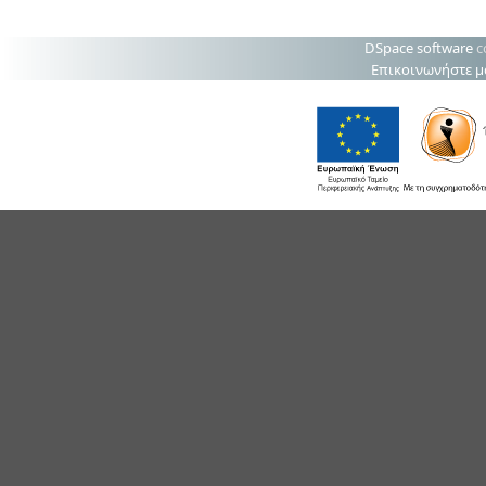
DSpace software
c
Επικοινωνήστε μ