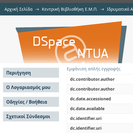
Αρχική Σελίδα
→
Κεντρική Βιβλιοθήκη Ε.Μ.Π.
→
Ιδρυματικό 
Χωρο - κοινωνικοί μετασχηματισμ
Εργασίες
→
Εμφάνιση Τεκμηρίου
Αποθετήριο DSpace/Manakin
gentrification στην Κυψέλη από μ
Εμφάνιση απλής εγγραφής
Περιήγηση
dc.contributor.author
Σε όλο το DSpace
Ο Λογαριασμός μου
dc.contributor.author
Κοινότητες & Συλλογές
Σύνδεση
dc.date.accessioned
Ανά Ημερομηνία
Οδηγίες / Βοήθεια
Εγγραφή
Έκδοσης
dc.date.available
Οδηγίες Υποβολής
Συγγραφείς
Σχετικοί Σύνδεσμοι
Οδηγίες Χρήσης ΙΑ
Τίτλοι
dc.identifier.uri
Συχνές Ερωτήσεις
Θέματα
dc.identifier.uri
Οδηγίες Υποβολής -
Αυτή η Συλλογή