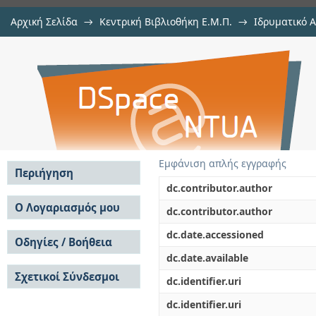
Αρχική Σελίδα
→
Κεντρική Βιβλιοθήκη Ε.Μ.Π.
→
Ιδρυματικό 
Μοντελοποίηση και προσομοίωσ
Εργασίες
→
Εμφάνιση Τεκμηρίου
Αποθετήριο DSpace/Manakin
εκμετάλλευση θερμότητας χαμηλή
Εμφάνιση απλής εγγραφής
Περιήγηση
dc.contributor.author
Σε όλο το DSpace
Ο Λογαριασμός μου
dc.contributor.author
Κοινότητες & Συλλογές
Σύνδεση
dc.date.accessioned
Ανά Ημερομηνία
Οδηγίες / Βοήθεια
Εγγραφή
Έκδοσης
dc.date.available
Οδηγίες Υποβολής
Συγγραφείς
Σχετικοί Σύνδεσμοι
Οδηγίες Χρήσης ΙΑ
Τίτλοι
dc.identifier.uri
Συχνές Ερωτήσεις
Θέματα
dc.identifier.uri
Οδηγίες Υποβολής -
Αυτή η Συλλογή