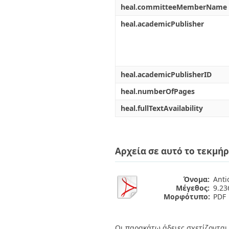
heal.committeeMemberName
heal.academicPublisher
heal.academicPublisherID
heal.numberOfPages
heal.fullTextAvailability
Αρχεία σε αυτό το τεκμήρ
Όνομα:
Anti
Μέγεθος:
9.2
Μορφότυπο:
PDF
Οι παρακάτω άδειες σχετίζονται 