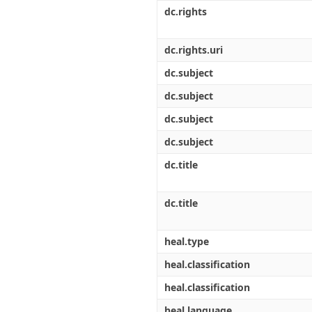
Διπλωματικές Εργασίες
dc.rights
Πολιτικές Πρόσβασης
Ανά Ημερομηνία
Έκδοσης
Συγγραφείς
dc.rights.uri
Τίτλοι
dc.subject
Θέματα
dc.subject
dc.subject
dc.subject
dc.title
dc.title
heal.type
heal.classification
heal.classification
heal.language