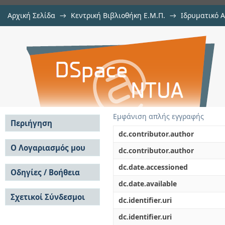
Αρχική Σελίδα
→
Κεντρική Βιβλιοθήκη Ε.Μ.Π.
→
Ιδρυματικό 
Διερεύνηση της μη γραμμικής
Εργασίες
→
Εμφάνιση Τεκμηρίου
Αποθετήριο DSpace/Manakin
κραμάτων με τη μέθοδο των πεπε
Εμφάνιση απλής εγγραφής
Περιήγηση
dc.contributor.author
Σε όλο το DSpace
Ο Λογαριασμός μου
dc.contributor.author
Κοινότητες & Συλλογές
Σύνδεση
dc.date.accessioned
Ανά Ημερομηνία
Οδηγίες / Βοήθεια
Εγγραφή
Έκδοσης
dc.date.available
Οδηγίες Υποβολής
Συγγραφείς
Σχετικοί Σύνδεσμοι
Οδηγίες Χρήσης ΙΑ
Τίτλοι
dc.identifier.uri
Συχνές Ερωτήσεις
Θέματα
dc.identifier.uri
Οδηγίες Υποβολής -
Αυτή η Συλλογή