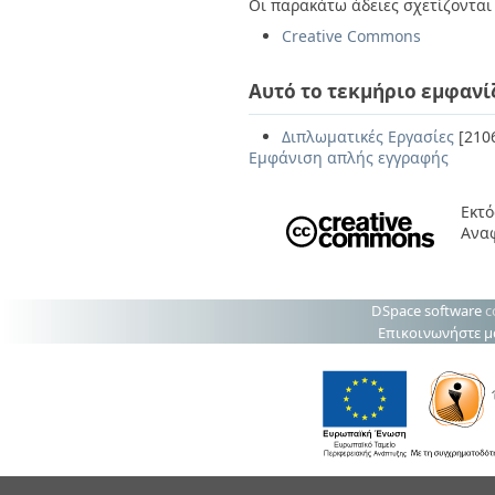
Οι παρακάτω άδειες σχετίζονται 
Creative Commons
Αυτό το τεκμήριο εμφανί
Διπλωματικές Εργασίες
[210
Εμφάνιση απλής εγγραφής
Εκτό
Ανα
DSpace software
c
Επικοινωνήστε μ