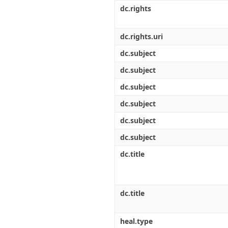
Διπλωματικές Εργασίες
dc.rights
Πολιτικές Πρόσβασης
Ανά Ημερομηνία
Έκδοσης
Συγγραφείς
dc.rights.uri
Τίτλοι
dc.subject
Θέματα
dc.subject
dc.subject
dc.subject
dc.subject
dc.subject
dc.title
dc.title
heal.type