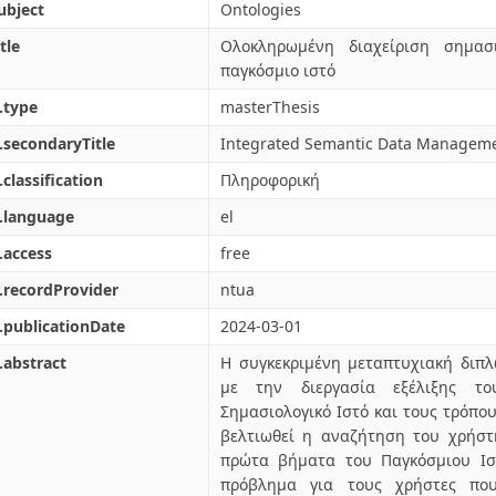
ubject
Ontologies
tle
Ολοκληρωμένη διαχείριση σημασ
παγκόσμιο ιστό
.type
masterThesis
.secondaryTitle
Integrated Semantic Data Manageme
.classification
Πληροφορική
.language
el
.access
free
.recordProvider
ntua
.publicationDate
2024-03-01
.abstract
Η συγκεκριμένη μεταπτυχιακή διπλ
με την διεργασία εξέλιξης τ
Σημασιολογικό Ιστό και τους τρόπου
βελτιωθεί η αναζήτηση του χρήστ
πρώτα βήματα του Παγκόσμιου Ισ
πρόβλημα για τους χρήστες πο