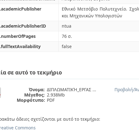
.academicPublisher
Εθνικό Μετσόβιο Πολυτεχνείο. Σχ
και Μηχανικών Υπολογιστών
.academicPublisherID
ntua
l.numberOfPages
76 σ.
.fullTextAvailability
false
ία σε αυτό το τεκμήριο
Όνομα:
ΔΙΠΛΩΜΑΤΙΚΉ_ΕΡΓΑΣ ...
Προβολή/
Ά
Μέγεθος:
2.938Mb
Μορφότυπο:
PDF
ρακάτω άδειες σχετίζονται με αυτό το τεκμήριο:
reative Commons