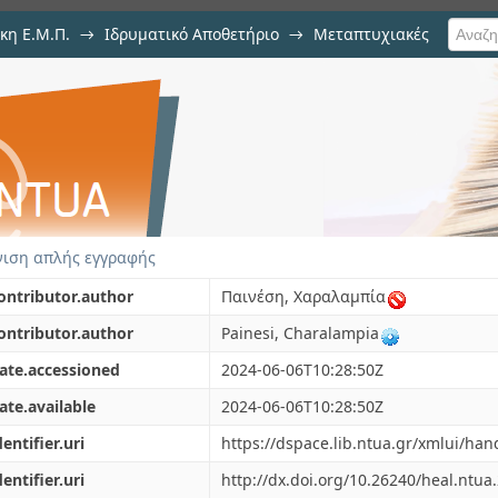
κη Ε.Μ.Π.
→
Ιδρυματικό Αποθετήριο
→
Μεταπτυχιακές
είριση σημασιολογικών δεδομέ
ιση απλής εγγραφής
ontributor.author
Παινέση, Χαραλαμπία
ontributor.author
Painesi, Charalampia
ate.accessioned
2024-06-06T10:28:50Z
ate.available
2024-06-06T10:28:50Z
dentifier.uri
https://dspace.lib.ntua.gr/xmlui/ha
dentifier.uri
http://dx.doi.org/10.26240/heal.ntua