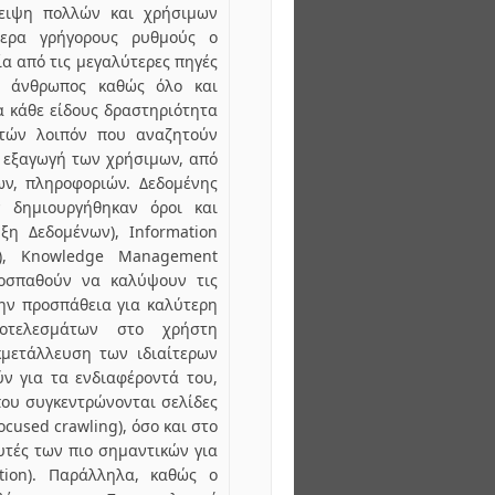
ειψη πολλών και χρήσιμων
τερα γρήγορους ρυθμούς ο
α από τις μεγαλύτερες πηγές
ο άνθρωπος καθώς όλο και
α κάθε είδους δραστηριότητα
τών λοιπόν που αναζητούν
 εξαγωγή των χρήσιμων, από
ων, πληροφοριών. Δεδομένης
 δημιουργήθηκαν όροι και
ξη Δεδομένων), Information
ς), Knowledge Management
προσπαθούν να καλύψουν τις
την προσπάθεια για καλύτερη
οτελεσμάτων στο χρήστη
κμετάλλευση των ιδιαίτερων
ν για τα ενδιαφέροντά του,
που συγκεντρώνονται σελίδες
ocused crawling), όσο και στο
υτές των πιο σημαντικών για
ation). Παράλληλα, καθώς ο