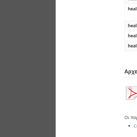
heal
heal
hea
heal
Αρχε
Οι πα
C