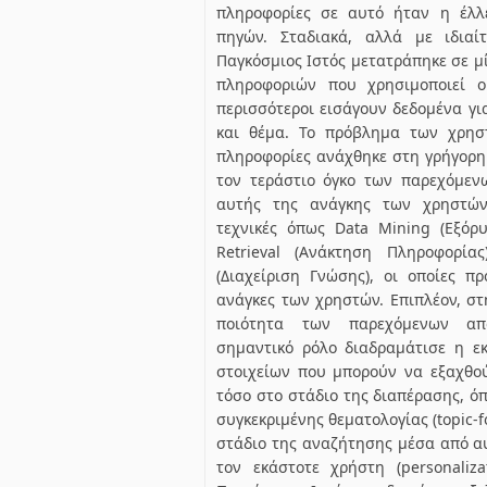
πληροφορίες σε αυτό ήταν η έλλ
πηγών. Σταδιακά, αλλά με ιδιαί
Παγκόσμιος Ιστός μετατράπηκε σε μί
πληροφοριών που χρησιμοποιεί 
περισσότεροι εισάγουν δεδομένα γι
και θέμα. Το πρόβλημα των χρησ
πληροφορίες ανάχθηκε στη γρήγορη
τον τεράστιο όγκο των παρεχόμεν
αυτής της ανάγκης των χρηστών
τεχνικές όπως Data Mining (Εξόρυ
Retrieval (Ανάκτηση Πληροφορία
(Διαχείριση Γνώσης), οι οποίες 
ανάγκες των χρηστών. Επιπλέον, σ
ποιότητα των παρεχόμενων απ
σημαντικό ρόλο διαδραμάτισε η ε
στοιχείων που μπορούν να εξαχθού
τόσο στο στάδιο της διαπέρασης, ό
συγκεκριμένης θεματολογίας (topic-f
στάδιο της αναζήτησης μέσα από α
τον εκάστοτε χρήστη (personaliz