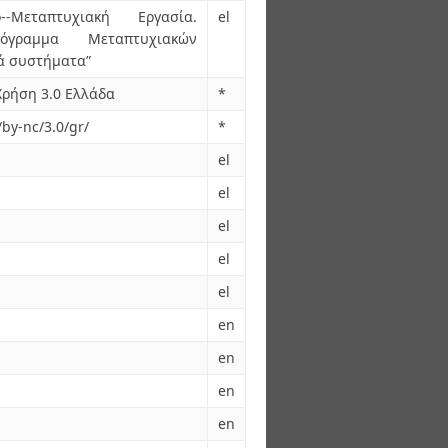
--Μεταπτυχιακή Εργασία.
el
Πρόγραμμα Μεταπτυχιακών
κά συστήματα”
ρήση 3.0 Ελλάδα
*
by-nc/3.0/gr/
*
el
el
el
el
el
en
en
en
en