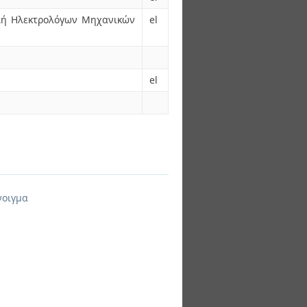
ολή Ηλεκτρολόγων Μηχανικών
el
el
νοιγμα