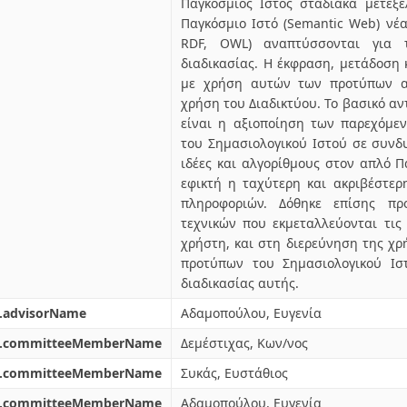
Παγκόσμιος Ιστός σταδιακά μετεξε
Παγκόσμιο Ιστό (Semantic Web) νέ
RDF, OWL) αναπτύσσονται για
διαδικασίας. Η έκφραση, μετάδοση
με χρήση αυτών των προτύπων αν
χρήση του Διαδικτύου. Το βασικό αν
είναι η αξιοποίηση των παρεχόμε
του Σημασιολογικού Ιστού σε συν
ιδέες και αλγορίθμους στον απλό Π
εφικτή η ταχύτερη και ακριβέστερ
πληροφοριών. Δόθηκε επίσης πρ
τεχνικών που εκμεταλλεύονται τις 
χρήστη, και στη διερεύνηση της χ
προτύπων του Σημασιολογικού Ισ
διαδικασίας αυτής.
l.advisorName
Αδαμοπούλου, Ευγενία
l.committeeMemberName
Δεμέστιχας, Κων/νος
l.committeeMemberName
Συκάς, Ευστάθιος
l.committeeMemberName
Αδαμοπούλου, Ευγενία