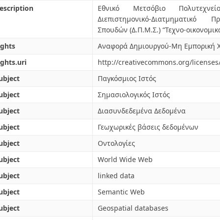
escription
Εθνικό Μετσόβιο Πολυτεχνείο
Διεπιστημονικό-Διατμηματικό 
Σπουδών (Δ.Π.Μ.Σ.) “Τεχνο-οικονομι
ights
Αναφορά Δημιουργού-Μη Εμπορική Χ
ights.uri
http://creativecommons.org/licenses/
ubject
Παγκόσμιος Ιστός
ubject
Σημασιολογικός Ιστός
ubject
Διασυνδεδεμένα Δεδομένα
ubject
Γεωχωρικές βάσεις δεδομένων
ubject
Οντολογίες
ubject
World Wide Web
ubject
linked data
ubject
Semantic Web
ubject
Geospatial databases