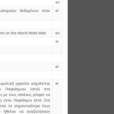
en
ιολογικών δεδομένων στον
el
nt on the World Wide Web
en
el
el
ωματική εργασία ασχολείται
el
ου Παγκόσμιου Ιστού στο
ς με τους οποίους μπορεί να
η στον Παγκόσμιο Ιστό. Στα
τού το σημαντικότερο ίσως
υ ήθελαν να αναζητήσουν