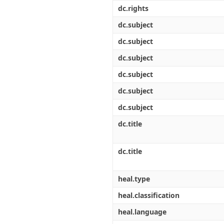
Διπλωματικές Εργασίες
dc.rights
Πολιτικές Πρόσβασης
Ανά Ημερομηνία
Έκδοσης
dc.subject
Συγγραφείς
dc.subject
Τίτλοι
Θέματα
dc.subject
dc.subject
dc.subject
dc.subject
dc.title
dc.title
heal.type
heal.classification
heal.language