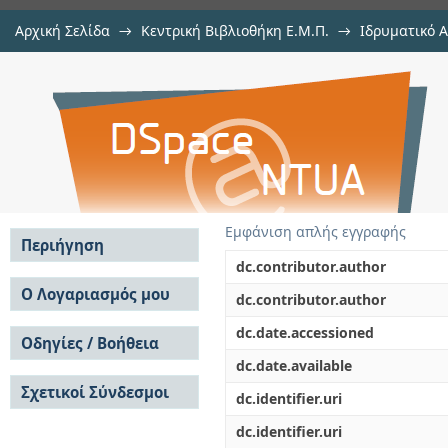
Αρχική Σελίδα
→
Κεντρική Βιβλιοθήκη Ε.Μ.Π.
→
Ιδρυματικό 
Οπτική παρακολούθηση και προσ
Εργασίες
→
Εμφάνιση Τεκμηρίου
Αποθετήριο DSpace/Manakin
υπό συναρμολόγηση σε βιομηχανι
Εμφάνιση απλής εγγραφής
Περιήγηση
dc.contributor.author
Σε όλο το DSpace
Ο Λογαριασμός μου
dc.contributor.author
Κοινότητες & Συλλογές
Σύνδεση
dc.date.accessioned
Ανά Ημερομηνία
Οδηγίες / Βοήθεια
Εγγραφή
Έκδοσης
dc.date.available
Οδηγίες Υποβολής
Συγγραφείς
Σχετικοί Σύνδεσμοι
Οδηγίες Χρήσης ΙΑ
Τίτλοι
dc.identifier.uri
Συχνές Ερωτήσεις
Θέματα
dc.identifier.uri
Οδηγίες Υποβολής -
Αυτή η Συλλογή