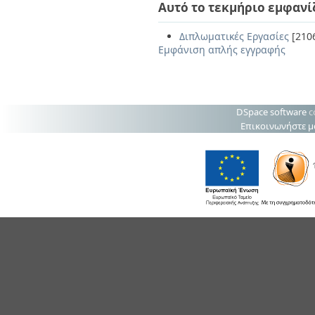
Αυτό το τεκμήριο εμφανί
Διπλωματικές Εργασίες
[210
Εμφάνιση απλής εγγραφής
DSpace software
c
Επικοινωνήστε μ