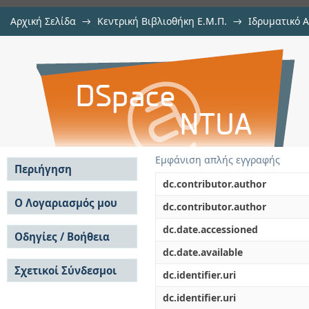
Αρχική Σελίδα
→
Κεντρική Βιβλιοθήκη Ε.Μ.Π.
→
Ιδρυματικό 
Υπερβραχυπρόθεσμη πρόβλεψη
Εργασίες
→
Εμφάνιση Τεκμηρίου
Αποθετήριο DSpace/Manakin
δεδομένων εικόνων του ουρανού
Εμφάνιση απλής εγγραφής
Περιήγηση
dc.contributor.author
Σε όλο το DSpace
Ο Λογαριασμός μου
dc.contributor.author
Κοινότητες & Συλλογές
Σύνδεση
dc.date.accessioned
Ανά Ημερομηνία
Οδηγίες / Βοήθεια
Εγγραφή
Έκδοσης
dc.date.available
Οδηγίες Υποβολής
Συγγραφείς
Σχετικοί Σύνδεσμοι
Οδηγίες Χρήσης ΙΑ
Τίτλοι
dc.identifier.uri
Συχνές Ερωτήσεις
Θέματα
dc.identifier.uri
Οδηγίες Υποβολής -
Αυτή η Συλλογή