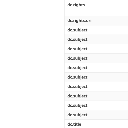
Διπλωματικές Εργασίες
dc.rights
Πολιτικές Πρόσβασης
Ανά Ημερομηνία
Έκδοσης
Συγγραφείς
dc.rights.uri
Τίτλοι
dc.subject
Θέματα
dc.subject
dc.subject
dc.subject
dc.subject
dc.subject
dc.subject
dc.subject
dc.subject
dc.subject
dc.title