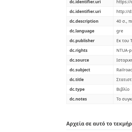
Διπλωματικές Εργασίες
dc.identifier.uri
https:/
Πολιτικές Πρόσβασης
Ανά Ημερομηνία
dc.identifier.uri
http://
Έκδοσης
Συγγραφείς
dc.description
40 σ., π
Τίτλοι
dc.language
gre
Θέματα
dc.publisher
Εκ του
dc.rights
NTUA-po
dc.source
Ιστορικ
dc.subject
Railroa
dc.title
Στατιστ
dc.type
Βιβλίο
dc.notes
Το συγκ
Αρχεία σε αυτό το τεκμήρ