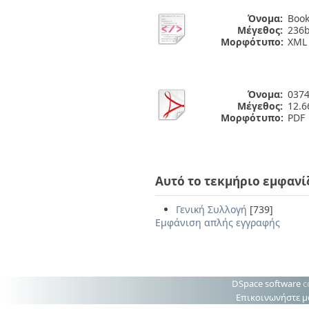
Όνομα:
Book
Μέγεθος:
236b
Μορφότυπο:
XML
Όνομα:
0374
Μέγεθος:
12.
Μορφότυπο:
PDF
Αυτό το τεκμήριο εμφανί
Γενική Συλλογή
[739]
Εμφάνιση απλής εγγραφής
DSpace software
c
Επικοινωνήστε μ