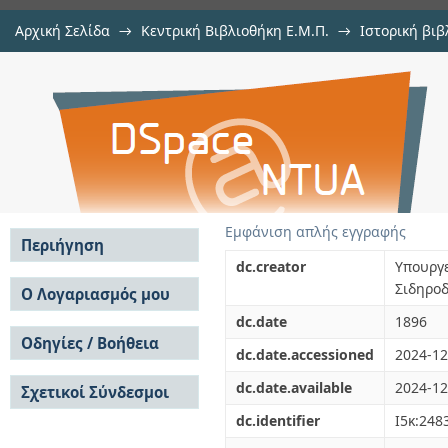
Αρχική Σελίδα
→
Κεντρική Βιβλιοθήκη Ε.Μ.Π.
→
Ιστορική βιβ
Στατιστική των ελληνικών σιδηροδ
Εμφάνιση Τεκμηρίου
Αποθετήριο DSpace/Manakin
Εμφάνιση απλής εγγραφής
Περιήγηση
dc.creator
Υπουρ
Σε όλο το DSpace
Σιδηρο
Ο Λογαριασμός μου
Κοινότητες & Συλλογές
dc.date
1896
Σύνδεση
Ανά Ημερομηνία
Οδηγίες / Βοήθεια
Εγγραφή
dc.date.accessioned
2024-12
Έκδοσης
Οδηγίες Υποβολής
Συγγραφείς
dc.date.available
2024-12
Σχετικοί Σύνδεσμοι
Οδηγίες Χρήσης ΙΑ
Τίτλοι
Συχνές Ερωτήσεις
Θέματα
dc.identifier
I5κ:248
Οδηγίες Υποβολής -
Αυτή η Συλλογή