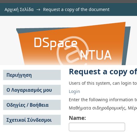
Αρχική Σελίδα
→
Request a copy of the document
Request a copy of the document
Αποθετήριο DSpace/Manakin
Request a copy o
Περιήγηση
Users of this system, can login t
Σε όλο το DSpace
Ο Λογαριασμός μου
Login
Κοινότητες & Συλλογές
Σύνδεση
Enter the following information 
Ανά Ημερομηνία
Οδηγίες / Βοήθεια
Εγγραφή
Μαθήματα σιδηροδρομικής, Μέρ
Έκδοσης
Οδηγίες Υποβολής
Συγγραφείς
Name:
Σχετικοί Σύνδεσμοι
Οδηγίες Χρήσης ΙΑ
Τίτλοι
Συχνές Ερωτήσεις
Θέματα
Οδηγίες Υποβολής -
Αυτή η Συλλογή