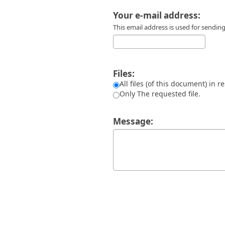
Διπλωματικές Εργασίες
Πολιτικές Πρόσβασης
Ανά Ημερομηνία
Your e-mail address:
Έκδοσης
This email address is used for sendi
Συγγραφείς
Τίτλοι
Θέματα
Files:
All files (of this document) in r
Only The requested file.
Message: