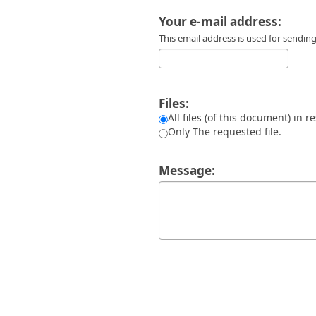
Διπλωματικές Εργασίες
Πολιτικές Πρόσβασης
Ανά Ημερομηνία
Your e-mail address:
Έκδοσης
This email address is used for sendi
Συγγραφείς
Τίτλοι
Θέματα
Files:
All files (of this document) in r
Only The requested file.
Message: