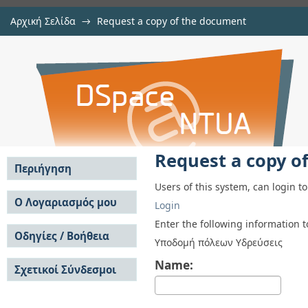
Αρχική Σελίδα
→
Request a copy of the document
Request a copy of the document
Αποθετήριο DSpace/Manakin
Request a copy o
Περιήγηση
Users of this system, can login t
Σε όλο το DSpace
Ο Λογαριασμός μου
Login
Κοινότητες & Συλλογές
Σύνδεση
Enter the following information 
Ανά Ημερομηνία
Οδηγίες / Βοήθεια
Εγγραφή
Υποδομή πόλεων Υδρεύσεις
Έκδοσης
Οδηγίες Υποβολής
Συγγραφείς
Name:
Σχετικοί Σύνδεσμοι
Οδηγίες Χρήσης ΙΑ
Τίτλοι
Συχνές Ερωτήσεις
Θέματα
Οδηγίες Υποβολής -
Αυτή η Συλλογή