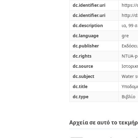
Διπλωματικές Εργασίες
dc.identifier.uri
https:/
Πολιτικές Πρόσβασης
Ανά Ημερομηνία
Έκδοσης
dc.identifier.uri
http://
Συγγραφείς
dc.description
ια, 99 σ
Τίτλοι
Θέματα
dc.language
gre
dc.publisher
Εκδόσει
dc.rights
NTUA-po
dc.source
Ιστορικ
dc.subject
Water s
dc.title
Υποδομ
dc.type
Βιβλίο
Αρχεία σε αυτό το τεκμήρ