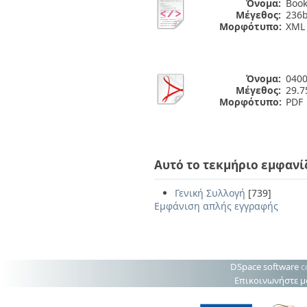
Όνομα:
Book
Μέγεθος:
236b
Μορφότυπο:
XML
Όνομα:
0400
Μέγεθος:
29.
Μορφότυπο:
PDF
Αυτό το τεκμήριο εμφανί
Γενική Συλλογή
[739]
Εμφάνιση απλής εγγραφής
DSpace software
c
Επικοινωνήστε μ