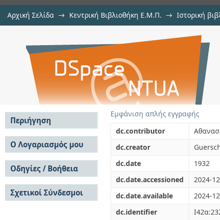
Αρχική Σελίδα
→
Κεντρική Βιβλιοθήκη Ε.Μ.Π.
→
Ιστορική βιβ
Υποδομή πόλεων Υδρεύσεις
Εμφάνιση Τεκμηρίου
Αποθετήριο DSpace/Manakin
Εμφάνιση απλής εγγραφής
Περιήγηση
dc.contributor
Αθανασ
Σε όλο το DSpace
Ο Λογαριασμός μου
dc.creator
Guersch
Κοινότητες & Συλλογές
Σύνδεση
dc.date
1932
Ανά Ημερομηνία
Οδηγίες / Βοήθεια
Εγγραφή
Έκδοσης
dc.date.accessioned
2024-12
Οδηγίες Υποβολής
Συγγραφείς
Σχετικοί Σύνδεσμοι
Οδηγίες Χρήσης ΙΑ
Τίτλοι
dc.date.available
2024-12
Συχνές Ερωτήσεις
Θέματα
dc.identifier
Ι42α:23
Οδηγίες Υποβολής -
Αυτή η Συλλογή