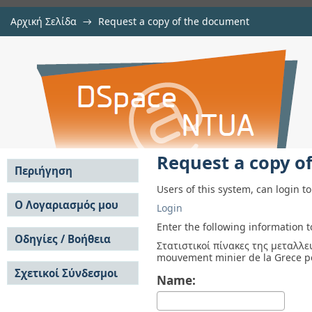
Αρχική Σελίδα
→
Request a copy of the document
Request a copy of the document
Αποθετήριο DSpace/Manakin
Request a copy o
Περιήγηση
Users of this system, can login t
Σε όλο το DSpace
Ο Λογαριασμός μου
Login
Κοινότητες & Συλλογές
Σύνδεση
Enter the following information 
Ανά Ημερομηνία
Οδηγίες / Βοήθεια
Εγγραφή
Στατιστικοί πίνακες της μεταλλε
Έκδοσης
mouvement minier de la Grece p
Οδηγίες Υποβολής
Συγγραφείς
Σχετικοί Σύνδεσμοι
Οδηγίες Χρήσης ΙΑ
Τίτλοι
Name:
Συχνές Ερωτήσεις
Θέματα
Οδηγίες Υποβολής -
Αυτή η Συλλογή