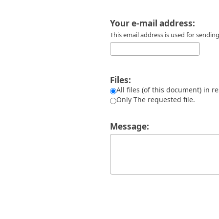
Διπλωματικές Εργασίες
Πολιτικές Πρόσβασης
Ανά Ημερομηνία
Your e-mail address:
Έκδοσης
Συγγραφείς
This email address is used for sendi
Τίτλοι
Θέματα
Files:
All files (of this document) in r
Only The requested file.
Message: