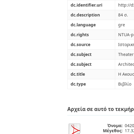
Διπλωματικές Εργασίες
dc.identifier.uri
http://
Πολιτικές Πρόσβασης
Ανά Ημερομηνία
Έκδοσης
dc.description
84 σ.
Συγγραφείς
dc.language
gre
Τίτλοι
Θέματα
dc.rights
NTUA-po
dc.source
Ιστορικ
dc.subject
Theater
dc.subject
Archite
dc.title
Η Ακουσ
dc.type
Βιβλίο
Αρχεία σε αυτό το τεκμήρ
Όνομα:
0420
Μέγεθος:
17.