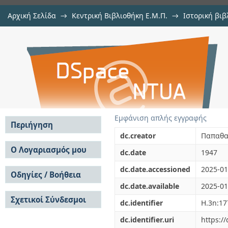
Αρχική Σελίδα
→
Κεντρική Βιβλιοθήκη Ε.Μ.Π.
→
Ιστορική βιβ
Η Ακουστική του ελληνικού θεάτρ
Εμφάνιση Τεκμηρίου
Αποθετήριο DSpace/Manakin
Εμφάνιση απλής εγγραφής
Περιήγηση
dc.creator
Παπαθα
Σε όλο το DSpace
Ο Λογαριασμός μου
dc.date
1947
Κοινότητες & Συλλογές
Σύνδεση
dc.date.accessioned
2025-01
Ανά Ημερομηνία
Οδηγίες / Βοήθεια
Εγγραφή
Έκδοσης
dc.date.available
2025-01
Οδηγίες Υποβολής
Συγγραφείς
Σχετικοί Σύνδεσμοι
Οδηγίες Χρήσης ΙΑ
Τίτλοι
dc.identifier
Η.3n:17
Συχνές Ερωτήσεις
Θέματα
dc.identifier.uri
https:/
Οδηγίες Υποβολής -
Αυτή η Συλλογή