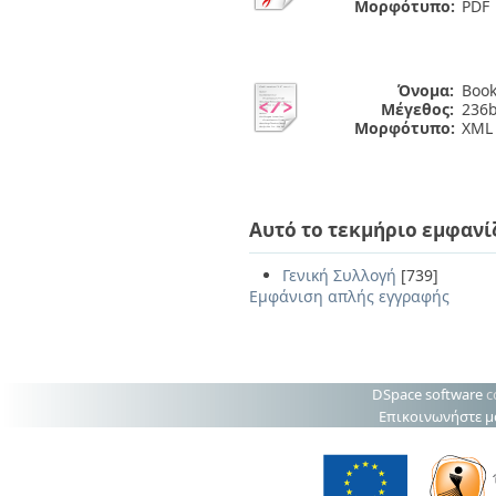
Μορφότυπο:
PDF
Όνομα:
Book
Μέγεθος:
236b
Μορφότυπο:
XML
Αυτό το τεκμήριο εμφανί
Γενική Συλλογή
[739]
Εμφάνιση απλής εγγραφής
DSpace software
c
Επικοινωνήστε μ