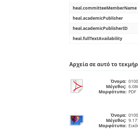
heal.committeeMemberName
heal.academicPublisher
heal.academicPublisherID
heal.fullTextAvailability
Αρχεία σε αυτό το τεκμήρ
Όνομα:
0100
Μέγεθος:
6.0
Μορφότυπο:
PDF
Όνομα:
0100
Μέγεθος:
9.1
Μορφότυπο:
Εικό