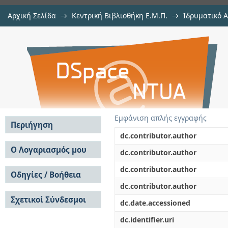
Αρχική Σελίδα
→
Κεντρική Βιβλιοθήκη Ε.Μ.Π.
→
Ιδρυματικό 
Από στάβλος κατοικία: επαν
Εργασίες
→
Εμφάνιση Τεκμηρίου
Αποθετήριο DSpace/Manakin
κοινωνική κατοικία στο Καμάρι Σ
Εμφάνιση απλής εγγραφής
Περιήγηση
dc.contributor.author
Σε όλο το DSpace
Ο Λογαριασμός μου
dc.contributor.author
Κοινότητες & Συλλογές
Σύνδεση
dc.contributor.author
Ανά Ημερομηνία
Οδηγίες / Βοήθεια
Εγγραφή
Έκδοσης
dc.contributor.author
Οδηγίες Υποβολής
Συγγραφείς
Σχετικοί Σύνδεσμοι
Οδηγίες Χρήσης ΙΑ
Τίτλοι
dc.date.accessioned
Συχνές Ερωτήσεις
Θέματα
dc.identifier.uri
Οδηγίες Υποβολής -
Αυτή η Συλλογή