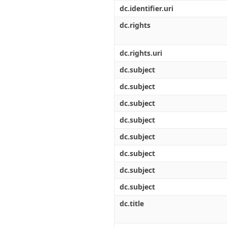
Διπλωματικές Εργασίες
dc.identifier.uri
Πολιτικές Πρόσβασης
Ανά Ημερομηνία
Έκδοσης
dc.rights
Συγγραφείς
Τίτλοι
dc.rights.uri
Θέματα
dc.subject
dc.subject
dc.subject
dc.subject
dc.subject
dc.subject
dc.subject
dc.subject
dc.title