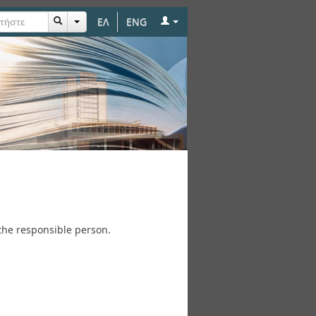
ΕΛ
ENG
the responsible person.