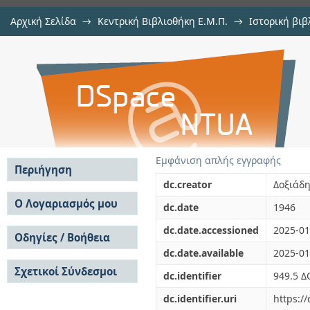
Αρχική Σελίδα
→
Κεντρική Βιβλιοθήκη Ε.Μ.Π.
→
Ιστορική βιβ
Οι θυσίες της Ελλάδος στον δεύτ
Εμφάνιση Τεκμηρίου
Αποθετήριο DSpace/Manakin
Εμφάνιση απλής εγγραφής
Περιήγηση
dc.creator
Δοξιάδη
Σε όλο το DSpace
Ο Λογαριασμός μου
dc.date
1946
Κοινότητες & Συλλογές
Σύνδεση
dc.date.accessioned
2025-01
Ανά Ημερομηνία
Οδηγίες / Βοήθεια
Εγγραφή
Έκδοσης
dc.date.available
2025-01
Οδηγίες Υποβολής
Συγγραφείς
Σχετικοί Σύνδεσμοι
Οδηγίες Χρήσης ΙΑ
Τίτλοι
dc.identifier
949.5 Δ
Συχνές Ερωτήσεις
Θέματα
dc.identifier.uri
https:/
Οδηγίες Υποβολής -
Αυτή η Συλλογή