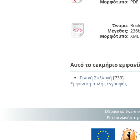
Μορφότυπο:
PDF
Όνομα:
Book
Μέγεθος:
236b
Μορφότυπο:
XML
Αυτό το τεκμήριο εμφανί
Γενική Συλλογή
[739]
Εμφάνιση απλής εγγραφής
DSpace software
c
Επικοινωνήστε μ