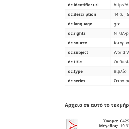
Διπλωματικές Εργασίες
dc.identifier.uri
http://
Πολιτικές Πρόσβασης
Ανά Ημερομηνία
Έκδοσης
dc.description
44 σ. , δ
Συγγραφείς
dc.language
gre
Τίτλοι
Θέματα
dc.rights
NTUA-po
dc.source
Ιστορικ
dc.subject
World W
dc.title
Οι θυσί
dc.type
Βιβλίο
dc.series
Σειρά ρ
Αρχεία σε αυτό το τεκμήρ
Όνομα:
0429
Μέγεθος:
10.