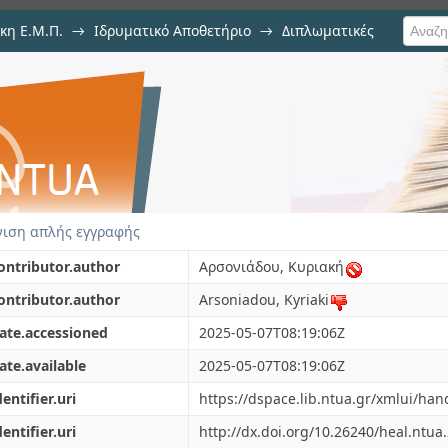
κη Ε.Μ.Π.
→
Ιδρυματικό Αποθετήριο
→
Διπλωματικές
σμού φωτοκαταλυτικής αποδόμησ
gO νανοϋλικών
ιση απλής εγγραφής
ontributor.author
Αρσονιάδου, Κυριακή
ontributor.author
Arsoniadou, Kyriaki
ate.accessioned
2025-05-07T08:19:06Z
ate.available
2025-05-07T08:19:06Z
dentifier.uri
https://dspace.lib.ntua.gr/xmlui/ha
dentifier.uri
http://dx.doi.org/10.26240/heal.ntua