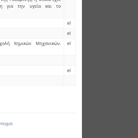
νη για την υγεία και το
el
el
Σχολή Χημικών Μηχανικών.
el
el
νοιγμα