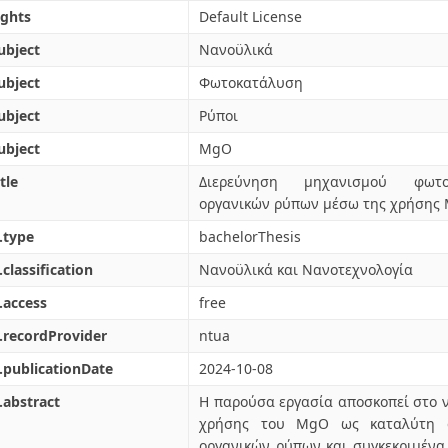
ights
Default License
ubject
Νανοϋλικά
ubject
Φωτοκατάλυση
ubject
Ρύποι
ubject
MgO
tle
Διερεύνηση μηχανισμού φωτο
οργανικών ρύπων μέσω της χρήσης
.type
bachelorThesis
.classification
Νανοϋλικά και Νανοτεχνολογία
.access
free
.recordProvider
ntua
.publicationDate
2024-10-08
.abstract
Η παρούσα εργασία αποσκοπεί στο 
χρήσης του MgO ως καταλύτη σ
οργανικών ρύπων και συγκεκριμένα 