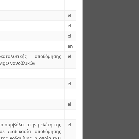
el
el
el
en
καταλυτικής αποδόμησης
el
 MgO νανοϋλικών
el
el
να συμβάλει στην μελέτη της
el
ε διαδικασία αποδόμησης
της Ροδαμίνης, η οποία έχει