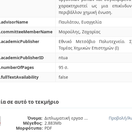
χαρακτηριστεί ως μια επικίνδυ
περιβάλλον χημική ένωση.
l.advisorName
Παυλάτου, Ευαγγελία
l.committeeMemberName
Μαρούλης, Ζαχαρίας
.academicPublisher
Εθνικό Μετσόβιο Πολυτεχνείο. 
Τομέας Χημικών Επιστημών (I)
.academicPublisherID
ntua
l.numberOfPages
95 σ.
.fullTextAvailability
false
ία σε αυτό το τεκμήριο
Όνομα:
Διπλωματική εργασ ...
Προβολή/
Ά
Μέγεθος:
2.883Mb
Μορφότυπο:
PDF