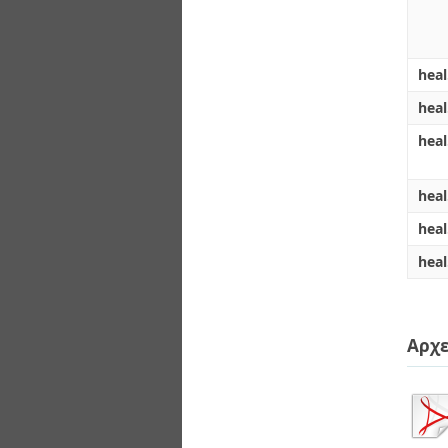
hea
hea
heal
heal
hea
heal
Αρχε