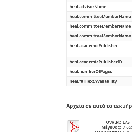
heal.advisorName
heal.committeeMemberName
heal.committeeMemberName
heal.committeeMemberName
heal.academicPublisher
heal.academicPublisherID
heal.numberOfPages
heal.fullTextAvailability
Αρχεία σε αυτό το τεκμήρ
Όνομα:
LAST
Μέγεθος:
7.6