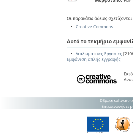
Μορφότυπο:
PDF
Οι παρακάτω άδειες σχετίζονται 
Creative Commons
Αυτό το τεκμήριο εμφανί
Διπλωματικές Εργασίες
[210
Εμφάνιση απλής εγγραφής
Εκτό
Ανα
DSpace software
c
Επικοινωνήστε μ