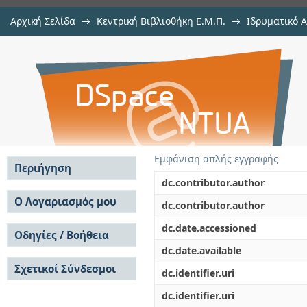
Αρχική Σελίδα
→
Κεντρική Βιβλιοθήκη Ε.Μ.Π.
→
Ιδρυματικό 
Επικάλυψη νανοσωλήνων άνθρα
Εργασίες
→
Εμφάνιση Τεκμηρίου
Αποθετήριο DSpace/Manakin
θερμοηλεκτρικές εφαρμογές
Εμφάνιση απλής εγγραφής
Περιήγηση
dc.contributor.author
Σε όλο το DSpace
Ο Λογαριασμός μου
dc.contributor.author
Κοινότητες & Συλλογές
Σύνδεση
dc.date.accessioned
Ανά Ημερομηνία
Οδηγίες / Βοήθεια
Εγγραφή
Έκδοσης
dc.date.available
Οδηγίες Υποβολής
Συγγραφείς
Σχετικοί Σύνδεσμοι
Οδηγίες Χρήσης ΙΑ
Τίτλοι
dc.identifier.uri
Συχνές Ερωτήσεις
Θέματα
dc.identifier.uri
Οδηγίες Υποβολής -
Αυτή η Συλλογή