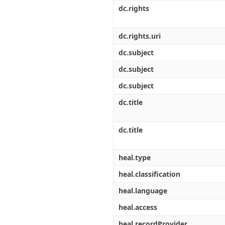
Διπλωματικές Εργασίες
dc.rights
Πολιτικές Πρόσβασης
Ανά Ημερομηνία
Έκδοσης
Συγγραφείς
dc.rights.uri
Τίτλοι
dc.subject
Θέματα
dc.subject
dc.subject
dc.title
dc.title
heal.type
heal.classification
heal.language
heal.access
heal.recordProvider