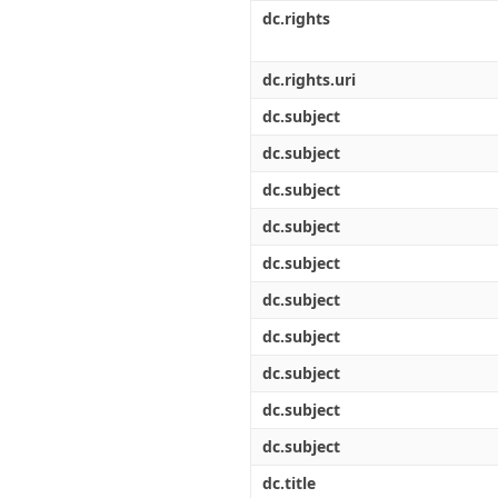
Διπλωματικές Εργασίες
dc.rights
Πολιτικές Πρόσβασης
Ανά Ημερομηνία
Έκδοσης
Συγγραφείς
dc.rights.uri
Τίτλοι
dc.subject
Θέματα
dc.subject
dc.subject
dc.subject
dc.subject
dc.subject
dc.subject
dc.subject
dc.subject
dc.subject
dc.title