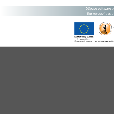
DSpace software
c
Επικοινωνήστε μ