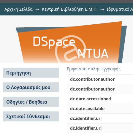
Αρχική Σελίδα
→
Κεντρική Βιβλιοθήκη Ε.Μ.Π.
→
Ιδρυματικό 
Διερεύνηση ενεργειακής αν
Εργασίες
→
Εμφάνιση Τεκμηρίου
Αποθετήριο DSpace/Manakin
διασυνδεδεμένων νησιών
Εμφάνιση απλής εγγραφής
Περιήγηση
dc.contributor.author
Σε όλο το DSpace
Ο Λογαριασμός μου
dc.contributor.author
Κοινότητες & Συλλογές
Σύνδεση
dc.date.accessioned
Ανά Ημερομηνία
Οδηγίες / Βοήθεια
Εγγραφή
Έκδοσης
dc.date.available
Οδηγίες Υποβολής
Συγγραφείς
Σχετικοί Σύνδεσμοι
Οδηγίες Χρήσης ΙΑ
Τίτλοι
dc.identifier.uri
Συχνές Ερωτήσεις
Θέματα
dc.identifier.uri
Οδηγίες Υποβολής -
Αυτή η Συλλογή