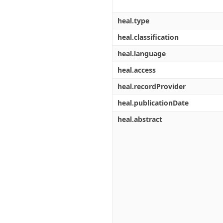
heal.type
heal.classification
heal.language
heal.access
heal.recordProvider
heal.publicationDate
heal.abstract