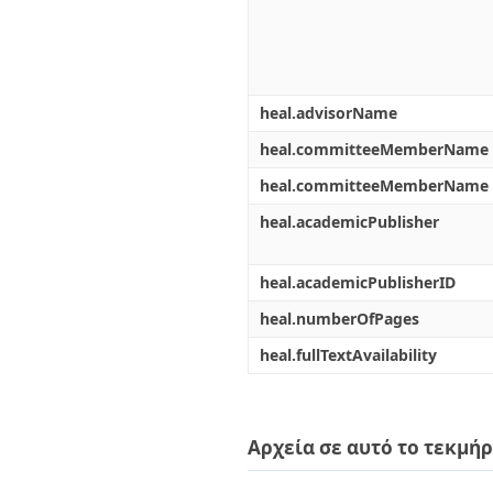
heal.advisorName
heal.committeeMemberName
heal.committeeMemberName
heal.academicPublisher
heal.academicPublisherID
heal.numberOfPages
heal.fullTextAvailability
Αρχεία σε αυτό το τεκμήρ