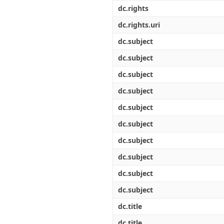
Διπλωματικές Εργασίες
dc.rights
Πολιτικές Πρόσβασης
Ανά Ημερομηνία
Έκδοσης
dc.rights.uri
Συγγραφείς
dc.subject
Τίτλοι
Θέματα
dc.subject
dc.subject
dc.subject
dc.subject
dc.subject
dc.subject
dc.subject
dc.subject
dc.subject
dc.title
dc.title