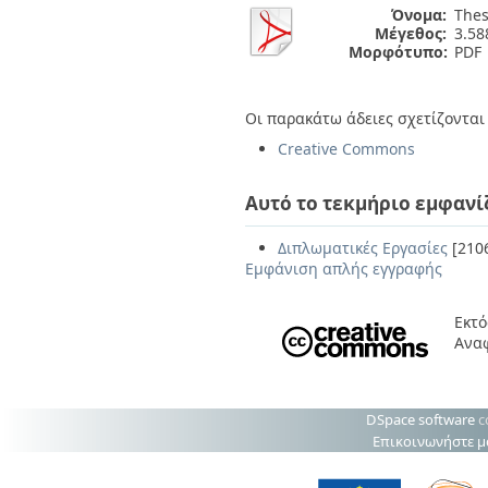
Όνομα:
Thes
Μέγεθος:
3.5
Μορφότυπο:
PDF
Οι παρακάτω άδειες σχετίζονται 
Creative Commons
Αυτό το τεκμήριο εμφανί
Διπλωματικές Εργασίες
[210
Εμφάνιση απλής εγγραφής
Εκτό
Αναφ
DSpace software
c
Επικοινωνήστε μ