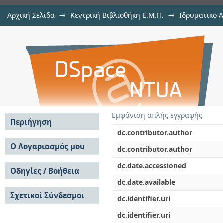
Αρχική Σελίδα
→
Κεντρική Βιβλιοθήκη Ε.Μ.Π.
→
Ιδρυματικό 
Optimising the supply chain using
Εργασίες
→
Εμφάνιση Τεκμηρίου
Αποθετήριο DSpace/Manakin
Εμφάνιση απλής εγγραφής
Περιήγηση
dc.contributor.author
Σε όλο το DSpace
Ο Λογαριασμός μου
dc.contributor.author
Κοινότητες & Συλλογές
Σύνδεση
dc.date.accessioned
Ανά Ημερομηνία
Οδηγίες / Βοήθεια
Εγγραφή
Έκδοσης
dc.date.available
Οδηγίες Υποβολής
Συγγραφείς
Σχετικοί Σύνδεσμοι
Οδηγίες Χρήσης ΙΑ
Τίτλοι
dc.identifier.uri
Συχνές Ερωτήσεις
Θέματα
dc.identifier.uri
Οδηγίες Υποβολής -
Αυτή η Συλλογή