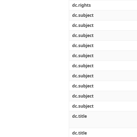
Διπλωματικές Εργασίες
dc.rights
Πολιτικές Πρόσβασης
Ανά Ημερομηνία
Έκδοσης
dc.subject
Συγγραφείς
dc.subject
Τίτλοι
Θέματα
dc.subject
dc.subject
dc.subject
dc.subject
dc.subject
dc.subject
dc.subject
dc.subject
dc.title
dc.title