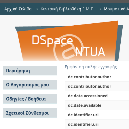
Αρχική Σελίδα
→
Κεντρική Βιβλιοθήκη Ε.Μ.Π.
→
Ιδρυματικό 
Δομή λεπτών πολυμερικών υμεν
Εργασίες
→
Εμφάνιση Τεκμηρίου
Αποθετήριο DSpace/Manakin
με περιδίνηση
Εμφάνιση απλής εγγραφής
Περιήγηση
dc.contributor.author
Σε όλο το DSpace
Ο Λογαριασμός μου
dc.contributor.author
Κοινότητες & Συλλογές
Σύνδεση
dc.date.accessioned
Ανά Ημερομηνία
Οδηγίες / Βοήθεια
Εγγραφή
Έκδοσης
dc.date.available
Οδηγίες Υποβολής
Συγγραφείς
Σχετικοί Σύνδεσμοι
Οδηγίες Χρήσης ΙΑ
Τίτλοι
dc.identifier.uri
Συχνές Ερωτήσεις
Θέματα
dc.identifier.uri
Οδηγίες Υποβολής -
Αυτή η Συλλογή