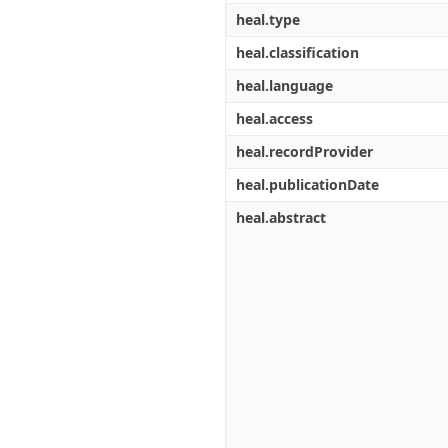
heal.type
heal.classification
heal.language
heal.access
heal.recordProvider
heal.publicationDate
heal.abstract