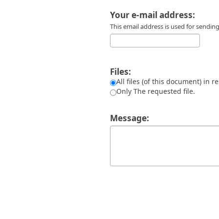
Διπλωματικές Εργασίες
Πολιτικές Πρόσβασης
Ανά Ημερομηνία
Your e-mail address:
Έκδοσης
This email address is used for sendi
Συγγραφείς
Τίτλοι
Θέματα
Files:
All files (of this document) in r
Only The requested file.
Message: