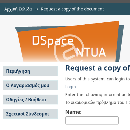
Αρχική Σελίδα
→
Request a copy of the document
Request a copy of the document
Αποθετήριο DSpace/Manakin
Request a copy o
Περιήγηση
Users of this system, can login t
Σε όλο το DSpace
Ο Λογαριασμός μου
Login
Κοινότητες & Συλλογές
Σύνδεση
Enter the following information 
Ανά Ημερομηνία
Οδηγίες / Βοήθεια
Εγγραφή
Το οικοδομικών πρόβλημα του Π
Έκδοσης
Οδηγίες Υποβολής
Συγγραφείς
Name:
Σχετικοί Σύνδεσμοι
Οδηγίες Χρήσης ΙΑ
Τίτλοι
Συχνές Ερωτήσεις
Θέματα
Οδηγίες Υποβολής -
Αυτή η Συλλογή