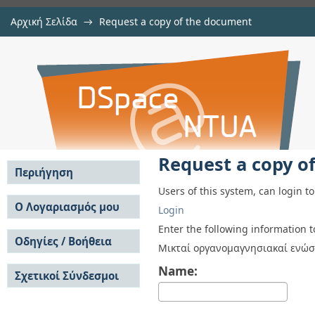
Αρχική Σελίδα
→
Request a copy of the document
Request a copy of the document
Αποθετήριο DSpace/Manakin
Request a copy o
Περιήγηση
Users of this system, can login t
Σε όλο το DSpace
Ο Λογαριασμός μου
Login
Κοινότητες & Συλλογές
Σύνδεση
Enter the following information 
Ανά Ημερομηνία
Οδηγίες / Βοήθεια
Εγγραφή
Μικταί οργανομαγνησιακαί ενώσε
Έκδοσης
Οδηγίες Υποβολής
Συγγραφείς
Name:
Σχετικοί Σύνδεσμοι
Οδηγίες Χρήσης ΙΑ
Τίτλοι
Συχνές Ερωτήσεις
Θέματα
Οδηγίες Υποβολής -
Αυτή η Συλλογή