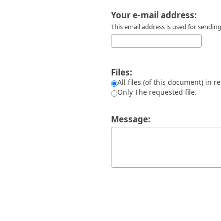
Διπλωματικές Εργασίες
Πολιτικές Πρόσβασης
Ανά Ημερομηνία
Your e-mail address:
Έκδοσης
This email address is used for sendi
Συγγραφείς
Τίτλοι
Θέματα
Files:
All files (of this document) in r
Only The requested file.
Message: