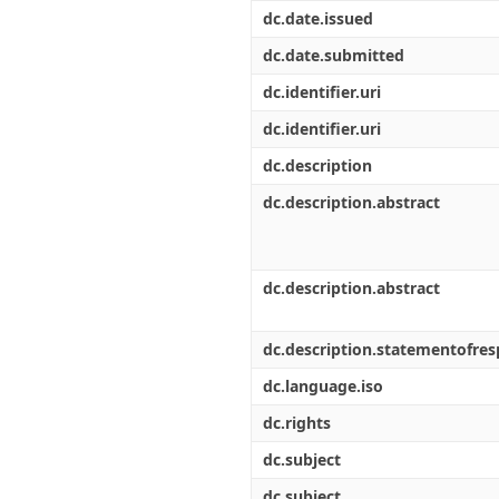
Διπλωματικές Εργασίες
dc.date.issued
Πολιτικές Πρόσβασης
Ανά Ημερομηνία
Έκδοσης
dc.date.submitted
Συγγραφείς
dc.identifier.uri
Τίτλοι
Θέματα
dc.identifier.uri
dc.description
dc.description.abstract
dc.description.abstract
dc.description.statementofresp
dc.language.iso
dc.rights
dc.subject
dc.subject