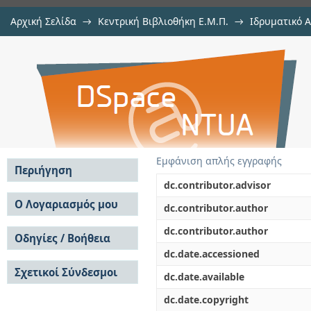
Αρχική Σελίδα
→
Κεντρική Βιβλιοθήκη Ε.Μ.Π.
→
Ιδρυματικό 
πειρατεία στις θαλάσσιες μετα
Εργασίες
→
Εμφάνιση Τεκμηρίου
Αποθετήριο DSpace/Manakin
αντιμετώπισης
Εμφάνιση απλής εγγραφής
Περιήγηση
dc.contributor.advisor
Σε όλο το DSpace
Ο Λογαριασμός μου
dc.contributor.author
Κοινότητες & Συλλογές
Σύνδεση
dc.contributor.author
Ανά Ημερομηνία
Οδηγίες / Βοήθεια
Εγγραφή
Έκδοσης
dc.date.accessioned
Οδηγίες Υποβολής
Συγγραφείς
Σχετικοί Σύνδεσμοι
Οδηγίες Χρήσης ΙΑ
Τίτλοι
dc.date.available
Συχνές Ερωτήσεις
Θέματα
dc.date.copyright
Οδηγίες Υποβολής -
Αυτή η Συλλογή