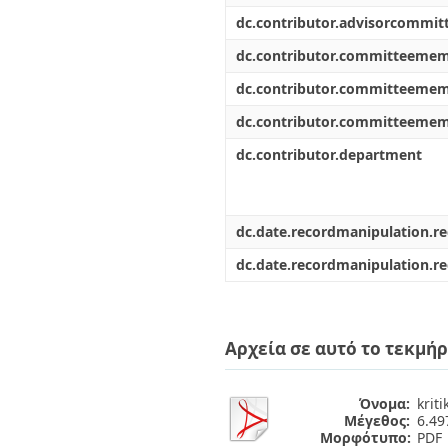
dc.contributor.advisorcommi
dc.contributor.committeeme
dc.contributor.committeeme
dc.contributor.committeeme
dc.contributor.department
dc.date.recordmanipulation.r
dc.date.recordmanipulation.r
Αρχεία σε αυτό το τεκμήρ
Όνομα:
krit
Μέγεθος:
6.4
Μορφότυπο:
PDF