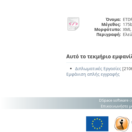
Όνομα:
ETDF
Μέγεθος:
175b
Μορφότυπο:
XML
Περιγραφή:
Ελε
Αυτό το τεκμήριο εμφανί
Διπλωματικές Εργασίες
[210
Εμφάνιση απλής εγγραφής
DSpace software
c
Επικοινωνήστε μ