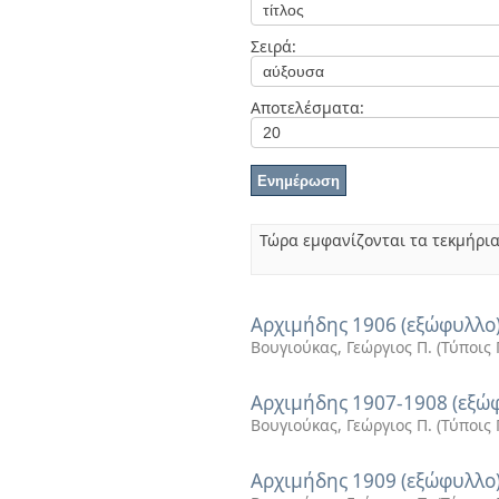
Διπλωματικές Εργασίες
Πολιτικές Πρόσβασης
Ανά Ημερομηνία
Σειρά:
Έκδοσης
Συγγραφείς
Τίτλοι
Αποτελέσματα:
Θέματα
Τώρα εμφανίζονται τα τεκμήρια
Αρχιμήδης 1906 (εξώφυλλο
Βουγιούκας, Γεώργιος Π.
(
Τύποις 
Αρχιμήδης 1907-1908 (εξώ
Βουγιούκας, Γεώργιος Π.
(
Τύποις 
Αρχιμήδης 1909 (εξώφυλλο