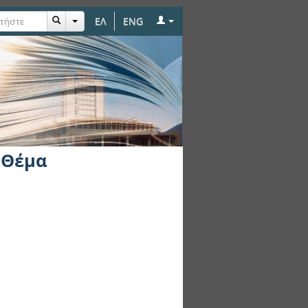
ΕΛ
ENG
 Θέμα