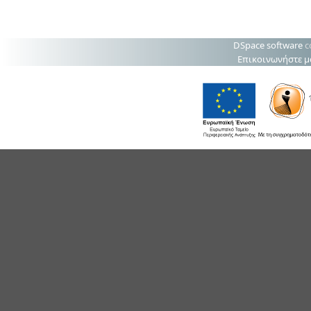
DSpace software
c
Επικοινωνήστε μ