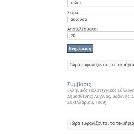
Διπλωματικές Εργασίες
Πολιτικές Πρόσβασης
Ανά Ημερομηνία
Σειρά:
Έκδοσης
Συγγραφείς
Τίτλοι
Αποτελέσματα:
Θέματα
Τώρα εμφανίζονται τα τεκμήρια
Σύμβασις
Ελληνικός Πολυτεχνικός Σύλλογος
Δημοσθένης; Λυγινός, Ιωάννης; Σ
Σακελλάριου
,
1909
)
Τώρα εμφανίζονται τα τεκμήρια