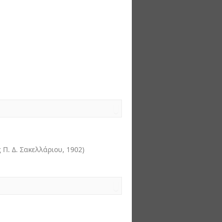
 Π. Δ. Σακελλάριου
,
1902
)