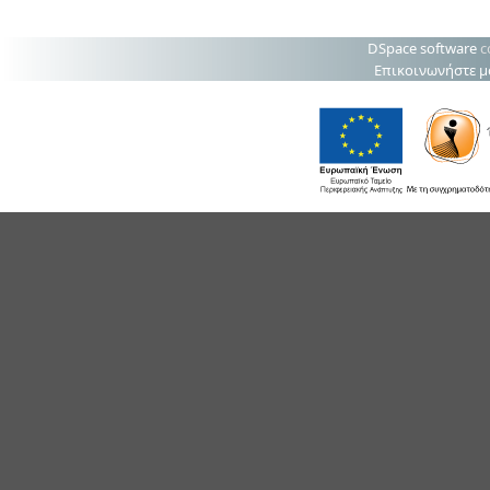
DSpace software
c
Επικοινωνήστε μ