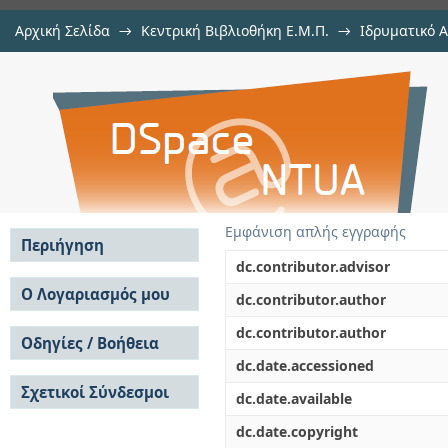
Αρχική Σελίδα
→
Κεντρική Βιβλιοθήκη Ε.Μ.Π.
→
Ιδρυματικό 
Μετρήσεις Θερμοκρασιακού Πεδί
Εργασίες
→
Εμφάνιση Τεκμηρίου
Αποθετήριο DSpace/Manakin
Στένωση Αγωγού Με Χρήση Υγρώ
Εμφάνιση απλής εγγραφής
Περιήγηση
dc.contributor.advisor
Σε όλο το DSpace
Ο Λογαριασμός μου
dc.contributor.author
Κοινότητες & Συλλογές
Σύνδεση
dc.contributor.author
Ανά Ημερομηνία
Οδηγίες / Βοήθεια
Εγγραφή
Έκδοσης
dc.date.accessioned
Οδηγίες Υποβολής
Συγγραφείς
Σχετικοί Σύνδεσμοι
Οδηγίες Χρήσης ΙΑ
Τίτλοι
dc.date.available
Συχνές Ερωτήσεις
Θέματα
dc.date.copyright
Οδηγίες Υποβολής -
Αυτή η Συλλογή