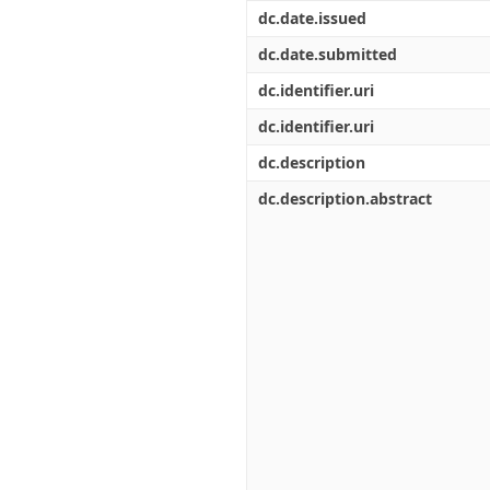
Διπλωματικές Εργασίες
dc.date.issued
Πολιτικές Πρόσβασης
Ανά Ημερομηνία
Έκδοσης
dc.date.submitted
Συγγραφείς
dc.identifier.uri
Τίτλοι
Θέματα
dc.identifier.uri
dc.description
dc.description.abstract