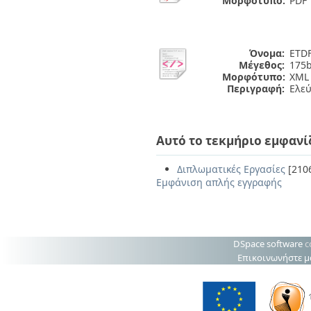
Μορφότυπο:
PDF
Όνομα:
ETDF
Μέγεθος:
175b
Μορφότυπο:
XML
Περιγραφή:
Ελε
Αυτό το τεκμήριο εμφανί
Διπλωματικές Εργασίες
[210
Εμφάνιση απλής εγγραφής
DSpace software
c
Επικοινωνήστε μ