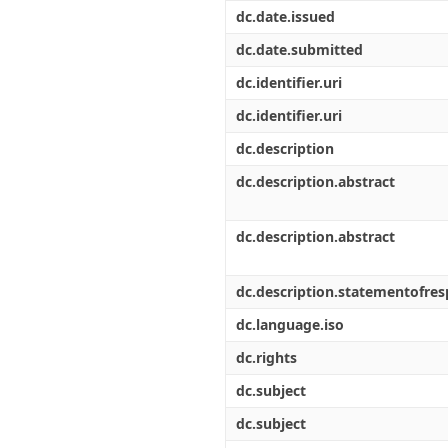
Διπλωματικές Εργασίες
dc.date.issued
Πολιτικές Πρόσβασης
Ανά Ημερομηνία
Έκδοσης
dc.date.submitted
Συγγραφείς
dc.identifier.uri
Τίτλοι
Θέματα
dc.identifier.uri
dc.description
dc.description.abstract
dc.description.abstract
dc.description.statementofresp
dc.language.iso
dc.rights
dc.subject
dc.subject