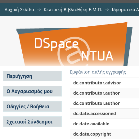
Αρχική Σελίδα
→
Κεντρική Βιβλιοθήκη Ε.Μ.Π.
→
Ιδρυματικό 
Επιστημονική αλλαγή: από τον 
Εργασίες
→
Εμφάνιση Τεκμηρίου
Αποθετήριο DSpace/Manakin
στροφή
Εμφάνιση απλής εγγραφής
Περιήγηση
dc.contributor.advisor
Σε όλο το DSpace
Ο Λογαριασμός μου
dc.contributor.author
Κοινότητες & Συλλογές
Σύνδεση
dc.contributor.author
Ανά Ημερομηνία
Οδηγίες / Βοήθεια
Εγγραφή
Έκδοσης
dc.date.accessioned
Οδηγίες Υποβολής
Συγγραφείς
Σχετικοί Σύνδεσμοι
Οδηγίες Χρήσης ΙΑ
Τίτλοι
dc.date.available
Συχνές Ερωτήσεις
Θέματα
dc.date.copyright
Οδηγίες Υποβολής -
Αυτή η Συλλογή