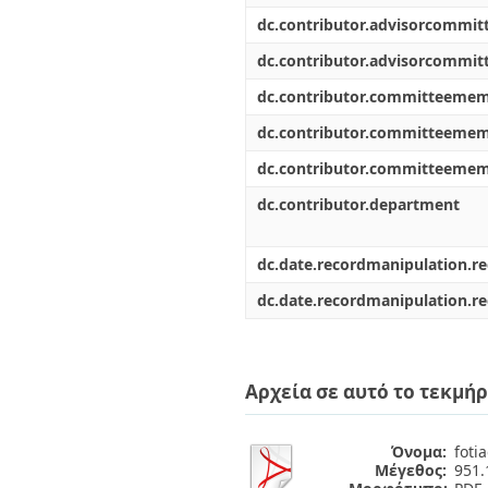
dc.contributor.advisorcommi
dc.contributor.advisorcommi
dc.contributor.committeeme
dc.contributor.committeeme
dc.contributor.committeeme
dc.contributor.department
dc.date.recordmanipulation.r
dc.date.recordmanipulation.r
Αρχεία σε αυτό το τεκμήρ
Όνομα:
fotia
Μέγεθος:
951.