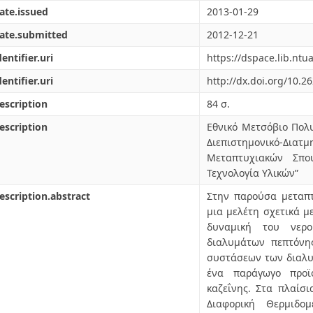
ate.issued
2013-01-29
ate.submitted
2012-12-21
dentifier.uri
https://dspace.lib.nt
dentifier.uri
http://dx.doi.org/10.2
escription
84 σ.
escription
Εθνικό Μετσόβιο Πολυ
Διεπιστημονικό
Μεταπτυχιακών Σπου
Τεχνολογία Υλικών”
escription.abstract
Στην παρούσα μεταπτ
μια μελέτη σχετικά μ
δυναμική του νερ
διαλυμάτων πεπτόνη
συστάσεων των διαλυμ
ένα παράγωγο προϊ
καζεΐνης. Στα πλαίσι
Διαφορική Θερμιδομ