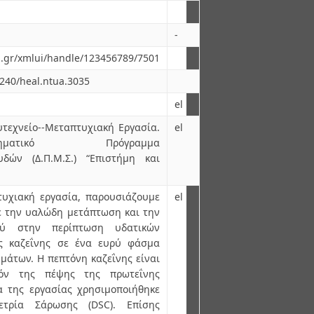
-
ua.gr/xmlui/handle/123456789/7501
6240/heal.ntua.3035
el
τεχνείο--Μεταπτυχιακή Εργασία.
el
-Διατμηματικό Πρόγραμμα
δών (Δ.Π.Μ.Σ.) “Επιστήμη και
υχιακή εργασία, παρουσιάζουμε
el
ε την υαλώδη μετάπτωση και την
ού στην περίπτωση υδατικών
ς καζεΐνης σε ένα ευρύ φάσμα
άτων. Η πεπτόνη καζεΐνης είναι
όν της πέψης της πρωτεΐνης
α της εργασίας χρησιμοποιήθηκε
ετρία Σάρωσης (DSC). Επίσης