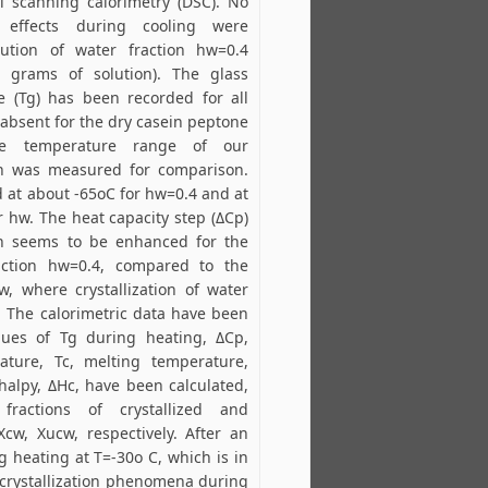
al scanning calorimetry (DSC). No
on effects during cooling were
ution of water fraction hw=0.4
 grams of solution). The glass
e (Tg) has been recorded for all
 absent for the dry casein peptone
he temperature range of our
h was measured for comparison.
 at about -65oC for hw=0.4 and at
 hw. The heat capacity step (ΔCp)
ion seems to be enhanced for the
action hw=0.4, compared to the
w, where crystallization of water
. The calorimetric data have been
ues of Tg during heating, ΔCp,
rature, Tc, melting temperature,
thalpy, ΔΗc, have been calculated,
fractions of crystallized and
Xcw, Xucw, respectively. After an
 heating at T=-30ο C, which is in
 crystallization phenomena during