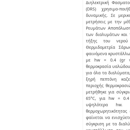
Διηλεκτρική Φασματ
(DRS) χρησιμο-πο
δυναμικής. Σε μερι
μετρήσεις με την μέ
Ρευμάτων Αποπόλωση
των διαλυμάτων και 
τήξης του νερού 
Θερμιδομετρία Σάρω
φαινόμενα κρυστάλλωσ
με hw = 0.4 (gr ν
θερμοκρασία υαλώδους
για όλα τα διαλύματα
ξηρή πεπτόνη καζε
περιοχής θερμοκρασι
μετρήθηκε για σύγκρι
65°C, για hw = 0.4
υψηλότερα hw. 
θερμοχωρητικότητας
φαίνεται να ενισχύετα
σύγκριση με τα διαλ