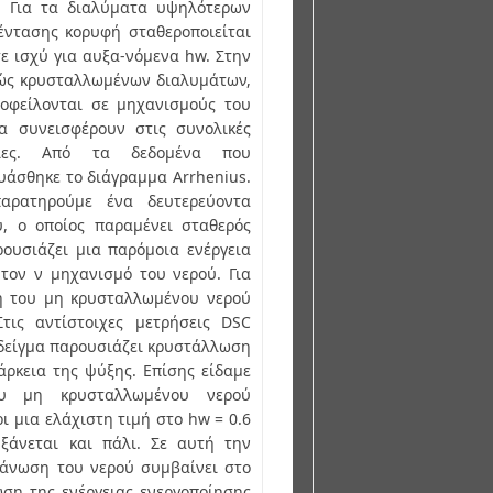
. Για τα διαλύματα υψηλότερων
έντασης κορυφή σταθεροποιείται
σε ισχύ για αυξα-νόμενα hw. Στην
ώς κρυσταλλωμένων διαλυμάτων,
 οφείλονται σε μηχανισμούς του
α συνεισφέρουν στις συνολικές
λειες. Από τα δεδομένα που
άσθηκε το διάγραμμα Arrhenius.
αρατηρούμε ένα δευτερεύοντα
, ο οποίος παραμένει σταθερός
ουσιάζει μια παρόμοια ενέργεια
τον ν μηχανισμό του νερού. Για
η του μη κρυσταλλωμένου νερού
Στις αντίστοιχες μετρήσεις DSC
5 δείγμα παρουσιάζει κρυστάλλωση
άρκεια της ψύξης. Επίσης είδαμε
υ μη κρυσταλλωμένου νερού
ι μια ελάχιστη τιμή στο hw = 0.6
ξάνεται και πάλι. Σε αυτή την
γάνωση του νερού συμβαίνει στο
ση της ενέργειας ενεργοποίησης