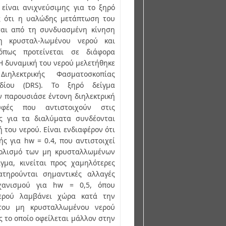
 είναι ανιχνεύσιμης για το ξηρό
ές ότι η υαλώδης μετάπτωση του
ται από τη συνδυασμένη κίνηση
 κρυσταλ-λωμένου νερού και
όπως προτείνεται σε διάφορα
 Η δυναμική του νερού μελετήθηκε
λεκτρικής Φασματοσκοπίας
δίου (DRS). Το ξηρό δείγμα
ν παρουσιάσε έντονη διηλεκτρική
υφές που αντιστοιχούν στις
ες για τα διαλύματα συνδέονται
 του νερού. Είναι ενδιαφέρον ότι
ής για hw = 0.4, που αντιστοιχεί
ολισμό των μη κρυσταλλωμένων
γμα, κινείται προς χαμηλότερες
ατηρούνται σημαντικές αλλαγές
ανισμού για hw = 0,5, όπου
ερού λαμβάνει χώρα κατά την
του μη κρυσταλλωμένου νερού
ός το οποίο οφείλεται μάλλον στην