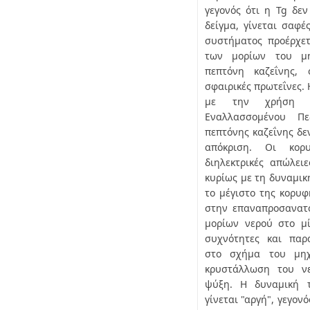
γεγονός ότι η Tg δεν
δείγμα, γίνεται σαφ
συστήματος προέρχε
των μορίων του μη
πεπτόνη καζεΐνης, 
σφαιρικές πρωτεΐνες.
με την χρήση Διη
Εναλλασσομένου Πε
πεπτόνης καζεΐνης δε
απόκριση. Οι κορ
διηλεκτρικές απώλει
κυρίως με τη δυναμική
το μέγιστο της κορυφ
στην επαναπροσανατ
μορίων νερού στο μί
συχνότητες και παρ
στο σχήμα του μηχ
κρυστάλλωση του ν
ψύξη. Η δυναμική 
γίνεται "αργή", γεγον