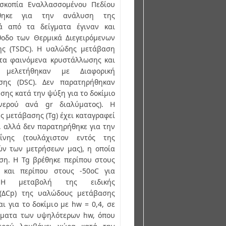
οσκοπία Εναλλασσομένου Πεδίου
ιήθηκε για την ανάλυση της
κά από τα δείγματα έγιναν και
θοδο των Θερμικά Διεγειρόμενων
ς (TSDC). Η υαλώδης μετάβαση
τα φαινόμενα κρυστάλλωσης και
μελετήθηκαν με Διαφορική
σης (DSC). Δεν παρατηρήθηκαν
ης κατά την ψύξη για το δοκίμιο
ερού ανά gr διαλύματος). Η
 μετάβασης (Tg) έχει καταγραφεί
, αλλά δεν παρατηρήθηκε για την
ΐνης (τουλάχιστον εντός της
ών των μετρήσεων μας), η οποία
ση. Η Tg βρέθηκε περίπου στους
 και περίπου στους -50οC για
Η μεταβολή της ειδικής
 (ΔCp) της υαλώδους μετάβασης
ι για το δοκίμιο με hw = 0,4, σε
ύματα των υψηλότερων hw, όπου