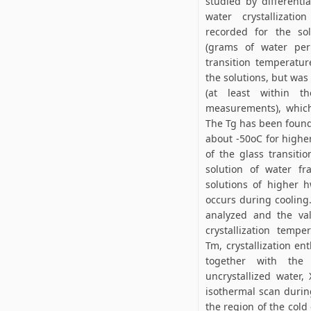
studied by differenti
water crystallizati
recorded for the sol
(grams of water per
transition temperatur
the solutions, but was
(at least within t
measurements), whic
The Tg has been found
about -50oC for higher
of the glass transit
solution of water fr
solutions of higher h
occurs during cooling
analyzed and the val
crystallization tempe
Tm, crystallization en
together with the 
uncrystallized water, 
isothermal scan during
the region of the cold