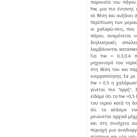
παρουσία του πάγου
hw, μια πιο έντονης 
σε θέση και αυξάνει 
περίπτωση των μερικ
οι χαλαρώ-σεις, που
πάγου, αναμένεται ν
διηλεκτρικές απώ
λαμβάνονται κατασκευ
Για hw = 0.3,0.4 π
μηχανισμό του νερού
στη θέση του και παρ
ενεργοποίησης Ea με 
hw = 0.5 η χαλάρωσ
γίνεται πιο “αργή”. 
είδαμε ότι το hw =0,
του νερού κατά τη δι
ότι το κλάσμα το
μειώνεται αρχικά μέχρ
και στη συνέχεια αυ
περιοχή μια αναδιορ
σύστημα και μία μείω