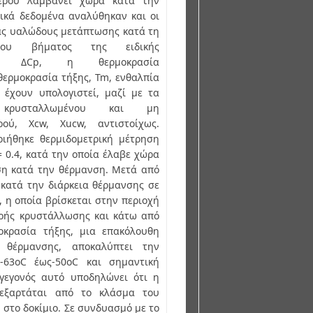
ερού λαμβάνει χώρα κατά την
ικά δεδομένα αναλύθηκαν και οι
ας υαλώδους μετάπτωσης κατά τη
του βήματος της ειδικής
τας, ΔCp, η θερμοκρασία
θερμοκρασία τήξης, Tm, ενθαλπία
 έχουν υπολογιστεί, μαζί με τα
κρυσταλλωμένου και μη
ού, Xcw, Xucw, αντιστοίχως.
οιήθηκε θερμιδομετρική μέτρηση
= 0.4, κατά την οποία έλαβε χώρα
η κατά την θέρμανση. Μετά από
κατά την διάρκεια θέρμανσης σε
, η οποία βρίσκεται στην περιοχή
ρής κρυστάλλωσης και κάτω από
οκρασία τήξης, μια επακόλουθη
θέρμανσης, αποκαλύπτει την
63οC έως-50οC και σημαντική
γεγονός αυτό υποδηλώνει ότι η
εξαρτάται από το κλάσμα του
στο δοκίμιο. Σε συνδυασμό με το