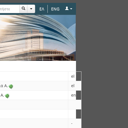
ΕΛ
ENG
ης και δυναμική σε
el
α Α.
el
 A.
en
-