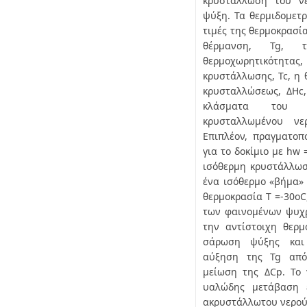
κρυστάλλωση του ν
ψύξη. Τα θερμιδομετρ
τιμές της θερμοκρασί
θέρμανση, Tg, 
θερμοχωρητικότη
κρυστάλλωσης, Tc, η 
κρυσταλλώσεως, ΔΗc,
κλάσματα του 
κρυσταλλωμένου νερ
Επιπλέον, πραγματοπ
για το δοκίμιο με hw 
ισόθερμη κρυστάλλωσ
ένα ισόθερμο «βήμα» 
θερμοκρασία Τ =-30οC
των φαινομένων ψυχ
την αντίστοιχη θερμ
σάρωση ψύξης και 
αύξηση της Tg από-
μείωση της ΔCp. Το 
υαλώδης μετάβαση 
ακρυστάλλωτου νερού 