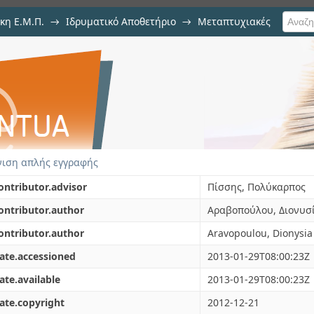
κη Ε.Μ.Π.
→
Ιδρυματικό Αποθετήριο
→
Μεταπτυχιακές
σης, θερμικές μεταπτώσεις φάσ
ης/νερού
ιση απλής εγγραφής
ontributor.advisor
Πίσσης, Πολύκαρπος
ontributor.author
Αραβοπούλου, Διονυσί
ontributor.author
Aravopoulou, Dionysia
ate.accessioned
2013-01-29T08:00:23Z
ate.available
2013-01-29T08:00:23Z
ate.copyright
2012-12-21