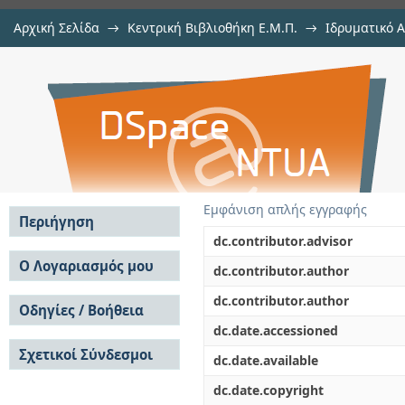
Αρχική Σελίδα
→
Κεντρική Βιβλιοθήκη Ε.Μ.Π.
→
Ιδρυματικό 
Ενίσχυση και επισκευή υφιστάμ
Εργασίες
→
Εμφάνιση Τεκμηρίου
Αποθετήριο DSpace/Manakin
με ινο-οπλισμένα πολυμερή (FRP)
Εμφάνιση απλής εγγραφής
Περιήγηση
dc.contributor.advisor
Σε όλο το DSpace
Ο Λογαριασμός μου
dc.contributor.author
Κοινότητες & Συλλογές
Σύνδεση
dc.contributor.author
Ανά Ημερομηνία
Οδηγίες / Βοήθεια
Εγγραφή
Έκδοσης
dc.date.accessioned
Οδηγίες Υποβολής
Συγγραφείς
Σχετικοί Σύνδεσμοι
Οδηγίες Χρήσης ΙΑ
Τίτλοι
dc.date.available
Συχνές Ερωτήσεις
Θέματα
dc.date.copyright
Οδηγίες Υποβολής -
Αυτή η Συλλογή