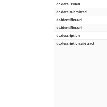
Διπλωματικές Εργασίες
dc.date.issued
Πολιτικές Πρόσβασης
Ανά Ημερομηνία
Έκδοσης
dc.date.submitted
Συγγραφείς
dc.identifier.uri
Τίτλοι
Θέματα
dc.identifier.uri
dc.description
dc.description.abstract