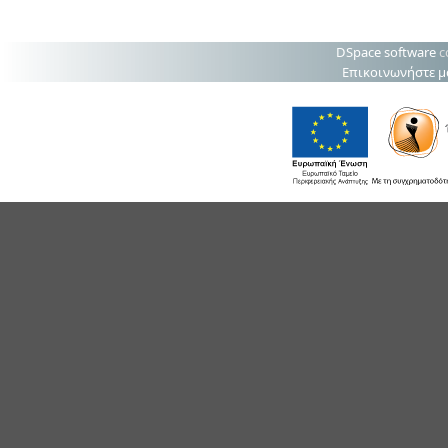
DSpace software
c
Επικοινωνήστε μ