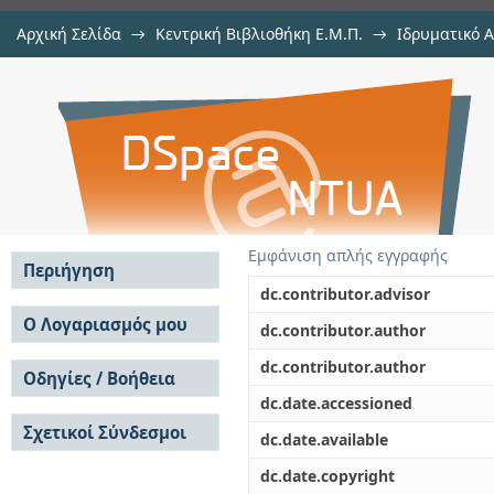
Αρχική Σελίδα
→
Κεντρική Βιβλιοθήκη Ε.Μ.Π.
→
Ιδρυματικό 
Συσχέτιση κυκλοφοριακών μεγεθώ
Εργασίες
→
Εμφάνιση Τεκμηρίου
Αποθετήριο DSpace/Manakin
οδικών ατυχημάτων
Εμφάνιση απλής εγγραφής
Περιήγηση
dc.contributor.advisor
Σε όλο το DSpace
Ο Λογαριασμός μου
dc.contributor.author
Κοινότητες & Συλλογές
Σύνδεση
dc.contributor.author
Ανά Ημερομηνία
Οδηγίες / Βοήθεια
Εγγραφή
Έκδοσης
dc.date.accessioned
Οδηγίες Υποβολής
Συγγραφείς
Σχετικοί Σύνδεσμοι
Οδηγίες Χρήσης ΙΑ
Τίτλοι
dc.date.available
Συχνές Ερωτήσεις
Θέματα
dc.date.copyright
Οδηγίες Υποβολής -
Αυτή η Συλλογή