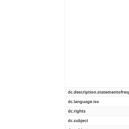
dc.description.statementofresp
dc.language.iso
dc.rights
dc.subject