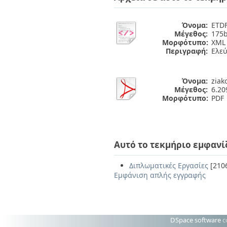
Όνομα:
ETDF
Μέγεθος:
175b
Μορφότυπο:
XML
Περιγραφή:
Ελε
Όνομα:
ziak
Μέγεθος:
6.2
Μορφότυπο:
PDF
Αυτό το τεκμήριο εμφανί
Διπλωματικές Εργασίες
[210
Εμφάνιση απλής εγγραφής
DSpace software
c