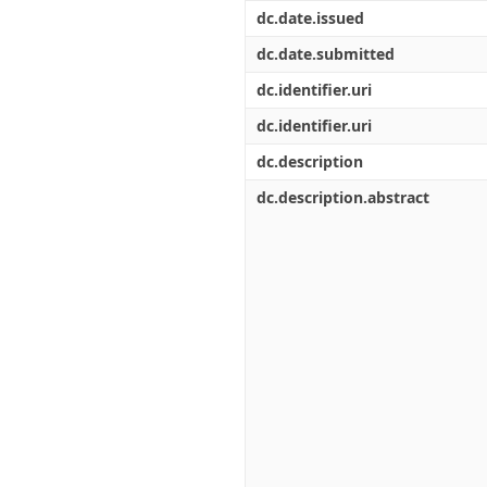
Διπλωματικές Εργασίες
dc.date.issued
Πολιτικές Πρόσβασης
Ανά Ημερομηνία
Έκδοσης
dc.date.submitted
Συγγραφείς
dc.identifier.uri
Τίτλοι
Θέματα
dc.identifier.uri
dc.description
dc.description.abstract