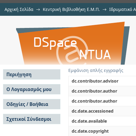
Αρχική Σελίδα
→
Κεντρική Βιβλιοθήκη Ε.Μ.Π.
→
Ιδρυματικό 
Πειραματική μελέτη αντιδράσε
Διατριβές
→
Εμφάνιση Τεκμηρίου
Αποθετήριο DSpace/Manakin
στην πυρηνική αστροφυσική
Εμφάνιση απλής εγγραφής
Περιήγηση
dc.contributor.advisor
Σε όλο το DSpace
Ο Λογαριασμός μου
dc.contributor.author
Κοινότητες & Συλλογές
Σύνδεση
dc.contributor.author
Ανά Ημερομηνία
Οδηγίες / Βοήθεια
Εγγραφή
Έκδοσης
dc.date.accessioned
Οδηγίες Υποβολής
Συγγραφείς
Σχετικοί Σύνδεσμοι
Οδηγίες Χρήσης ΙΑ
Τίτλοι
dc.date.available
Συχνές Ερωτήσεις
Θέματα
dc.date.copyright
Οδηγίες Υποβολής -
Αυτή η Συλλογή