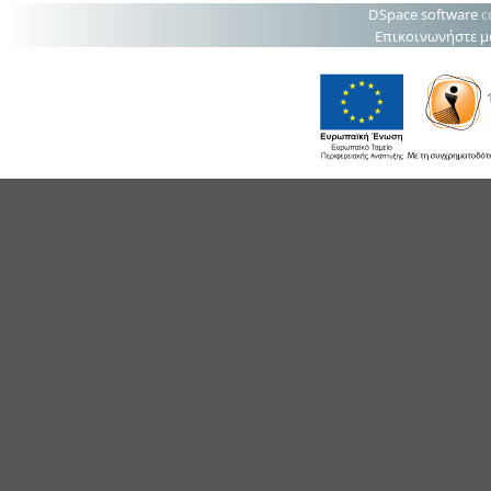
DSpace software
c
Επικοινωνήστε μ