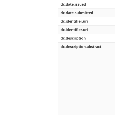
Διπλωματικές Εργασίες
dc.date.issued
Πολιτικές Πρόσβασης
Ανά Ημερομηνία
Έκδοσης
dc.date.submitted
Συγγραφείς
dc.identifier.uri
Τίτλοι
Θέματα
dc.identifier.uri
dc.description
dc.description.abstract