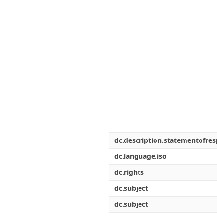
dc.description.statementofresp
dc.language.iso
dc.rights
dc.subject
dc.subject