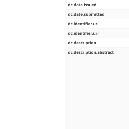
Διπλωματικές Εργασίες
dc.date.issued
Πολιτικές Πρόσβασης
Ανά Ημερομηνία
Έκδοσης
dc.date.submitted
Συγγραφείς
dc.identifier.uri
Τίτλοι
Θέματα
dc.identifier.uri
dc.description
dc.description.abstract