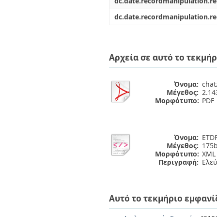
dc.date.recordmanipulation.r
dc.date.recordmanipulation.r
Αρχεία σε αυτό το τεκμήρ
Όνομα:
chat
Μέγεθος:
2.1
Μορφότυπο:
PDF
Όνομα:
ETDF
Μέγεθος:
175b
Μορφότυπο:
XML
Περιγραφή:
Ελε
Αυτό το τεκμήριο εμφανί