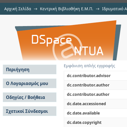
Αρχική Σελίδα
→
Κεντρική Βιβλιοθήκη Ε.Μ.Π.
→
Ιδρυματικό 
Εξομοίωση του Μικρού Ανιχνευτή
Εργασίες
→
Εμφάνιση Τεκμηρίου
Αποθετήριο DSpace/Manakin
του ως ανιχνευτή πρωτονίων σε
Αδρονιακή Θεραπεία του καρκίνο
Εμφάνιση απλής εγγραφής
Περιήγηση
dc.contributor.advisor
Σε όλο το DSpace
Ο Λογαριασμός μου
dc.contributor.author
Κοινότητες & Συλλογές
Σύνδεση
dc.contributor.author
Ανά Ημερομηνία
Οδηγίες / Βοήθεια
Εγγραφή
Έκδοσης
dc.date.accessioned
Οδηγίες Υποβολής
Συγγραφείς
Σχετικοί Σύνδεσμοι
Οδηγίες Χρήσης ΙΑ
Τίτλοι
dc.date.available
Συχνές Ερωτήσεις
Θέματα
dc.date.copyright
Οδηγίες Υποβολής -
Αυτή η Συλλογή