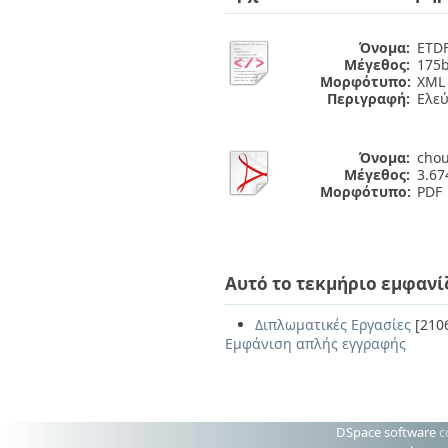
Όνομα:
ETDF
Μέγεθος:
175b
Μορφότυπο:
XML
Περιγραφή:
Ελε
Όνομα:
chou
Μέγεθος:
3.6
Μορφότυπο:
PDF
Αυτό το τεκμήριο εμφανί
Διπλωματικές Εργασίες
[210
Εμφάνιση απλής εγγραφής
DSpace software
c