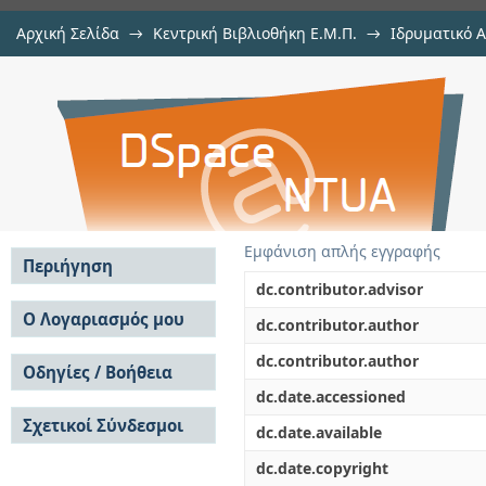
Αρχική Σελίδα
→
Κεντρική Βιβλιοθήκη Ε.Μ.Π.
→
Ιδρυματικό 
Οικιακή Θερμική Αφαλάτωση με χ
Εργασίες
→
Εμφάνιση Τεκμηρίου
Αποθετήριο DSpace/Manakin
Εμφάνιση απλής εγγραφής
Περιήγηση
dc.contributor.advisor
Σε όλο το DSpace
Ο Λογαριασμός μου
dc.contributor.author
Κοινότητες & Συλλογές
Σύνδεση
dc.contributor.author
Ανά Ημερομηνία
Οδηγίες / Βοήθεια
Εγγραφή
Έκδοσης
dc.date.accessioned
Οδηγίες Υποβολής
Συγγραφείς
Σχετικοί Σύνδεσμοι
Οδηγίες Χρήσης ΙΑ
Τίτλοι
dc.date.available
Συχνές Ερωτήσεις
Θέματα
dc.date.copyright
Οδηγίες Υποβολής -
Αυτή η Συλλογή