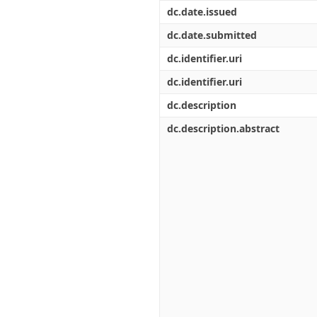
Διπλωματικές Εργασίες
dc.date.issued
Πολιτικές Πρόσβασης
Ανά Ημερομηνία
Έκδοσης
dc.date.submitted
Συγγραφείς
dc.identifier.uri
Τίτλοι
Θέματα
dc.identifier.uri
dc.description
dc.description.abstract