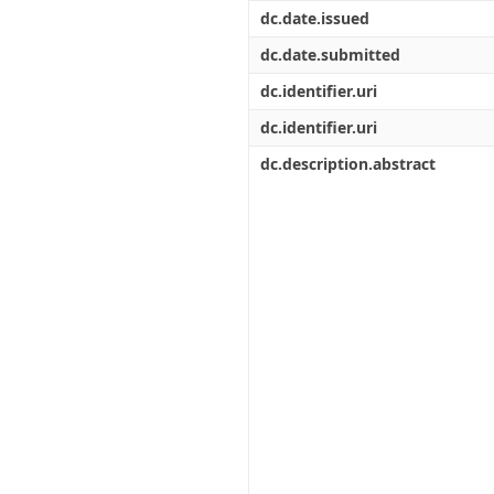
Διπλωματικές Εργασίες
dc.date.issued
Πολιτικές Πρόσβασης
Ανά Ημερομηνία
Έκδοσης
dc.date.submitted
Συγγραφείς
dc.identifier.uri
Τίτλοι
Θέματα
dc.identifier.uri
dc.description.abstract