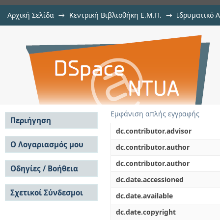
Αρχική Σελίδα
→
Κεντρική Βιβλιοθήκη Ε.Μ.Π.
→
Ιδρυματικό 
Αξιολόγηση της τεχνολογικής εφ
Εργασίες
→
Εμφάνιση Τεκμηρίου
Αποθετήριο DSpace/Manakin
γεωτρήσεων μεγάλου βάθους στη 
της Κρήτης
Εμφάνιση απλής εγγραφής
Περιήγηση
dc.contributor.advisor
Σε όλο το DSpace
Ο Λογαριασμός μου
dc.contributor.author
Κοινότητες & Συλλογές
Σύνδεση
dc.contributor.author
Ανά Ημερομηνία
Οδηγίες / Βοήθεια
Εγγραφή
Έκδοσης
dc.date.accessioned
Οδηγίες Υποβολής
Συγγραφείς
Σχετικοί Σύνδεσμοι
Οδηγίες Χρήσης ΙΑ
Τίτλοι
dc.date.available
Συχνές Ερωτήσεις
Θέματα
dc.date.copyright
Οδηγίες Υποβολής -
Αυτή η Συλλογή