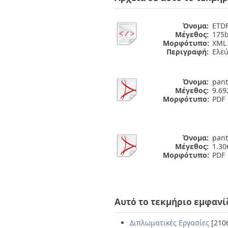
Όνομα:
ETDF
Μέγεθος:
175b
Μορφότυπο:
XML
Περιγραφή:
Ελε
Όνομα:
pant
Μέγεθος:
9.6
Μορφότυπο:
PDF
Όνομα:
pant
Μέγεθος:
1.3
Μορφότυπο:
PDF
Αυτό το τεκμήριο εμφανί
Διπλωματικές Εργασίες
[210