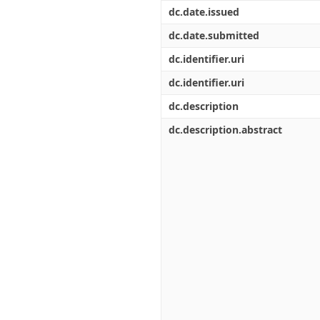
Διπλωματικές Εργασίες
dc.date.issued
Πολιτικές Πρόσβασης
Ανά Ημερομηνία
Έκδοσης
dc.date.submitted
Συγγραφείς
dc.identifier.uri
Τίτλοι
Θέματα
dc.identifier.uri
dc.description
dc.description.abstract