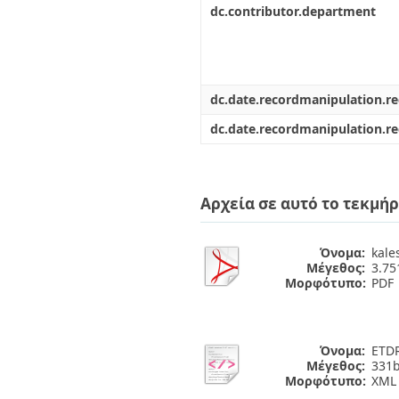
dc.contributor.department
dc.date.recordmanipulation.r
dc.date.recordmanipulation.r
Αρχεία σε αυτό το τεκμήρ
Όνομα:
kale
Μέγεθος:
3.7
Μορφότυπο:
PDF
Όνομα:
ETDR
Μέγεθος:
331b
Μορφότυπο:
XML