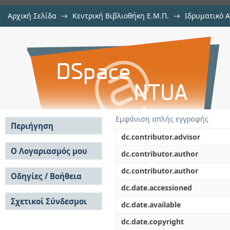
Αρχική Σελίδα
→
Κεντρική Βιβλιοθήκη Ε.Μ.Π.
→
Ιδρυματικό 
Χαρακτηρισμός των υδάτινων σωμ
Εργασίες
→
Εμφάνιση Τεκμηρίου
Αποθετήριο DSpace/Manakin
Εμφάνιση απλής εγγραφής
Περιήγηση
dc.contributor.advisor
Σε όλο το DSpace
Ο Λογαριασμός μου
dc.contributor.author
Κοινότητες & Συλλογές
Σύνδεση
dc.contributor.author
Ανά Ημερομηνία
Οδηγίες / Βοήθεια
Εγγραφή
Έκδοσης
dc.date.accessioned
Οδηγίες Υποβολής
Συγγραφείς
Σχετικοί Σύνδεσμοι
Οδηγίες Χρήσης ΙΑ
Τίτλοι
dc.date.available
Συχνές Ερωτήσεις
Θέματα
dc.date.copyright
Οδηγίες Υποβολής -
Αυτή η Συλλογή