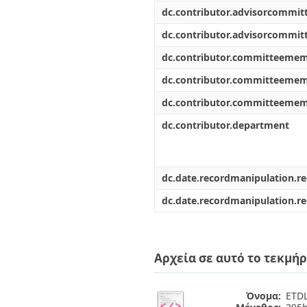
dc.contributor.advisorcommi
dc.contributor.advisorcommi
dc.contributor.committeeme
dc.contributor.committeeme
dc.contributor.committeeme
dc.contributor.department
dc.date.recordmanipulation.r
dc.date.recordmanipulation.r
Αρχεία σε αυτό το τεκμήρ
Όνομα:
ETDL