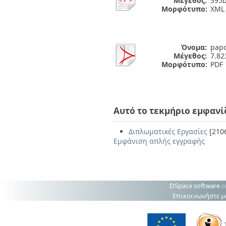
Μέγεθος:
395b
Μορφότυπο:
XML
Όνομα:
pap
Μέγεθος:
7.8
Μορφότυπο:
PDF
Αυτό το τεκμήριο εμφανί
Διπλωματικές Εργασίες
[210
Εμφάνιση απλής εγγραφής
DSpace software
c
Επικοινωνήστε μ