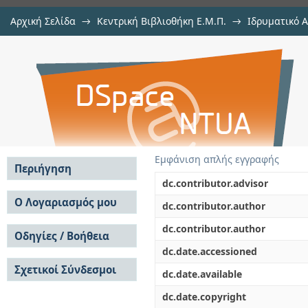
Αρχική Σελίδα
→
Κεντρική Βιβλιοθήκη Ε.Μ.Π.
→
Ιδρυματικό 
Μοντελοποίηση διαδικασιών κα
Εργασίες
→
Εμφάνιση Τεκμηρίου
Αποθετήριο DSpace/Manakin
λογισμικού ARIS. Μελέτη π
Αυτοδιοίκησης της Αττικής
Εμφάνιση απλής εγγραφής
Περιήγηση
dc.contributor.advisor
Σε όλο το DSpace
Ο Λογαριασμός μου
dc.contributor.author
Κοινότητες & Συλλογές
Σύνδεση
dc.contributor.author
Ανά Ημερομηνία
Οδηγίες / Βοήθεια
Εγγραφή
Έκδοσης
dc.date.accessioned
Οδηγίες Υποβολής
Συγγραφείς
Σχετικοί Σύνδεσμοι
Οδηγίες Χρήσης ΙΑ
Τίτλοι
dc.date.available
Συχνές Ερωτήσεις
Θέματα
dc.date.copyright
Οδηγίες Υποβολής -
Αυτή η Συλλογή