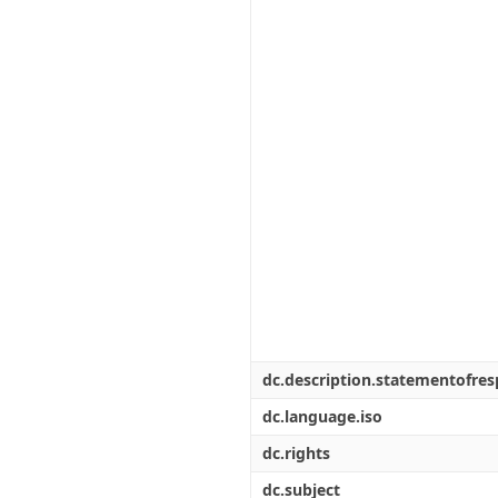
dc.description.statementofresp
dc.language.iso
dc.rights
dc.subject