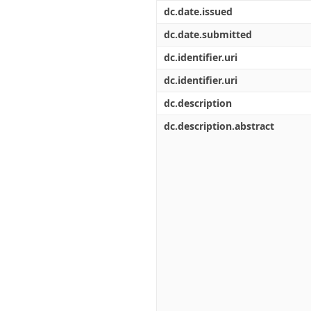
Διπλωματικές Εργασίες
dc.date.issued
Πολιτικές Πρόσβασης
Ανά Ημερομηνία
Έκδοσης
dc.date.submitted
Συγγραφείς
dc.identifier.uri
Τίτλοι
Θέματα
dc.identifier.uri
dc.description
dc.description.abstract