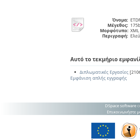
Όνομα:
ETDF
Μέγεθος:
175b
Μορφότυπο:
XML
Περιγραφή:
Ελε
Αυτό το τεκμήριο εμφανί
Διπλωματικές Εργασίες
[210
Εμφάνιση απλής εγγραφής
DSpace software
c
Επικοινωνήστε μ