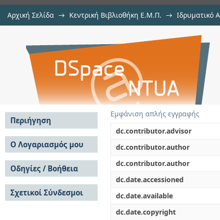
Αρχική Σελίδα
→
Κεντρική Βιβλιοθήκη Ε.Μ.Π.
→
Ιδρυματικό 
Ονομαστικό ρεύμα σφιγκτήρα του
Εργασίες
→
Εμφάνιση Τεκμηρίου
Αποθετήριο DSpace/Manakin
Εμφάνιση απλής εγγραφής
Περιήγηση
dc.contributor.advisor
Σε όλο το DSpace
Ο Λογαριασμός μου
dc.contributor.author
Κοινότητες & Συλλογές
Σύνδεση
dc.contributor.author
Ανά Ημερομηνία
Οδηγίες / Βοήθεια
Εγγραφή
Έκδοσης
dc.date.accessioned
Οδηγίες Υποβολής
Συγγραφείς
Σχετικοί Σύνδεσμοι
Οδηγίες Χρήσης ΙΑ
Τίτλοι
dc.date.available
Συχνές Ερωτήσεις
Θέματα
dc.date.copyright
Οδηγίες Υποβολής -
Αυτή η Συλλογή