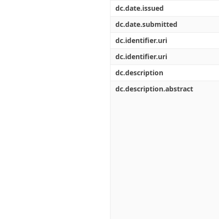
Διπλωματικές Εργασίες
dc.date.issued
Πολιτικές Πρόσβασης
Ανά Ημερομηνία
Έκδοσης
dc.date.submitted
Συγγραφείς
dc.identifier.uri
Τίτλοι
Θέματα
dc.identifier.uri
dc.description
dc.description.abstract