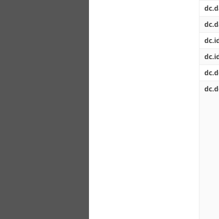
Διπλωματικές Εργασίες
dc.d
Πολιτικές Πρόσβασης
Ανά Ημερομηνία
Έκδοσης
dc.d
Συγγραφείς
dc.i
Τίτλοι
Θέματα
dc.i
dc.d
dc.d