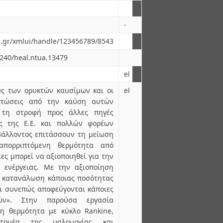
-
ua.gr/xmlui/handle/123456789/8543
6240/heal.ntua.13479
el
ς των ορυκτών καυσίμων και οι
el
ιπτώσεις από την καύση αυτών
 τη στροφή προς άλλες πηγές
ες της Ε.Ε. και πολλών φορέων
βάλλοντος επιτάσσουν τη μείωση
πορριπτόμενη θερμότητα από
ες μπορεί να αξιοποιηθεί για την
 ενέργειας. Με την αξιοποίηση
η κατανάλωση κάποιας ποσότητας
ι συνεπώς αποφεύγονται κάποιες
πών». Στην παρούσα εργασία
η θερμότητα με κύκλο Rankine,
τομέα της υαλουργίας και