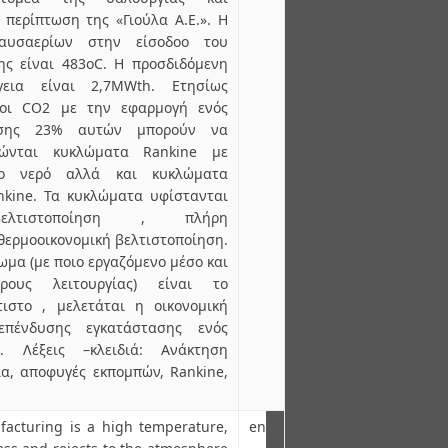
 περίπτωση της «Γιούλα Α.Ε.». Η
αυσαερίων στην είσοδοo του
ς είναι 483oC. H προσδιδόμενη
εια είναι 2,7MWth. Ετησίως
νοι CO2 με την εφαρμογή ενός
ησης 23% αυτών μπορούν να
ώνται κυκλώματα Rankine με
το νερό αλλά και κυκλώματα
nkine. Τα κυκλώματα υφίστανται
βελτιστοποίηση , πλήρη
θερμοοικονομική βελτιστοποίηση.
ωμα (με ποιο εργαζόμενο μέσο και
ρους λειτουργίας) είναι το
τιστο , μελετάται η οικονομική
επένδυσης εγκατάστασης ενός
. Λέξεις –κλειδιά: Ανάκτηση
α, αποφυγές εκπομπών, Rankine,
facturing is a high temperature,
en